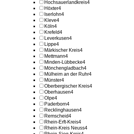
Hochsauerlandkreis
4
Höxter
4
Iserlohn
4
Kleve
4
Köln
4
Krefeld
4
Leverkusen
4
Lippe
4
Märkischer Kreis
4
Mettmann
4
Minden-Lübbecke
4
Mönchengladbach
4
Mülheim an der Ruhr
4
Münster
4
Oberbergischer Kreis
4
Oberhausen
4
Olpe
4
Paderborn
4
Recklinghausen
4
Remscheid
4
Rhein-Erft-Kreis
4
Rhein-Kreis Neuss
4
Rhein-Sieg-Kreis
4