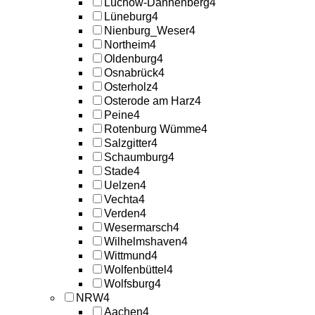
Lüchow-Dannenberg
4
Lüneburg
4
Nienburg_Weser
4
Northeim
4
Oldenburg
4
Osnabrück
4
Osterholz
4
Osterode am Harz
4
Peine
4
Rotenburg Wümme
4
Salzgitter
4
Schaumburg
4
Stade
4
Uelzen
4
Vechta
4
Verden
4
Wesermarsch
4
Wilhelmshaven
4
Wittmund
4
Wolfenbüttel
4
Wolfsburg
4
NRW
4
Aachen
4