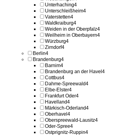
Unterhaching
4
Unterschleißheim
4
Vaterstetten
4
Waldkraiburg
4
Weiden in der Oberpfalz
4
Weilheim in Oberbayern
4
Würzburg
4
Zirndorf
4
Berlin
4
Brandenburg
4
Barnim
4
Brandenburg an der Havel
4
Cottbus
4
Dahme-Spreewald
4
Elbe-Elster
4
Frankfurt Oder
4
Havelland
4
Märkisch-Oderland
4
Oberhavel
4
Oberspreewald-Lausitz
4
Oder-Spree
4
Ostprignitz-Ruppin
4