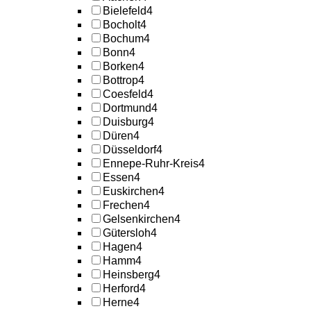
Bielefeld
4
Bocholt
4
Bochum
4
Bonn
4
Borken
4
Bottrop
4
Coesfeld
4
Dortmund
4
Duisburg
4
Düren
4
Düsseldorf
4
Ennepe-Ruhr-Kreis
4
Essen
4
Euskirchen
4
Frechen
4
Gelsenkirchen
4
Gütersloh
4
Hagen
4
Hamm
4
Heinsberg
4
Herford
4
Herne
4