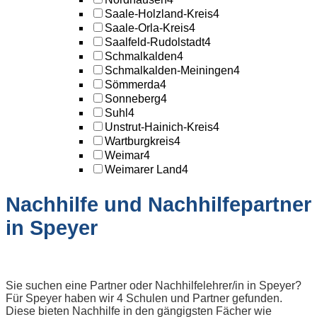
Saale-Holzland-Kreis
4
Saale-Orla-Kreis
4
Saalfeld-Rudolstadt
4
Schmalkalden
4
Schmalkalden-Meiningen
4
Sömmerda
4
Sonneberg
4
Suhl
4
Unstrut-Hainich-Kreis
4
Wartburgkreis
4
Weimar
4
Weimarer Land
4
Nachhilfe und Nachhilfepartner
in Speyer
Sie suchen eine Partner oder Nachhilfelehrer/in in Speyer?
Für Speyer haben wir 4 Schulen und Partner gefunden.
Diese bieten Nachhilfe in den gängigsten Fächer wie