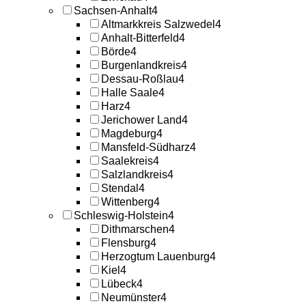
Sachsen-Anhalt
4
Altmarkkreis Salzwedel
4
Anhalt-Bitterfeld
4
Börde
4
Burgenlandkreis
4
Dessau-Roßlau
4
Halle Saale
4
Harz
4
Jerichower Land
4
Magdeburg
4
Mansfeld-Südharz
4
Saalekreis
4
Salzlandkreis
4
Stendal
4
Wittenberg
4
Schleswig-Holstein
4
Dithmarschen
4
Flensburg
4
Herzogtum Lauenburg
4
Kiel
4
Lübeck
4
Neumünster
4