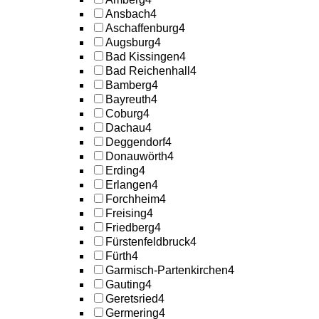
Ansbach
4
Aschaffenburg
4
Augsburg
4
Bad Kissingen
4
Bad Reichenhall
4
Bamberg
4
Bayreuth
4
Coburg
4
Dachau
4
Deggendorf
4
Donauwörth
4
Erding
4
Erlangen
4
Forchheim
4
Freising
4
Friedberg
4
Fürstenfeldbruck
4
Fürth
4
Garmisch-Partenkirchen
4
Gauting
4
Geretsried
4
Germering
4