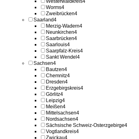
Westerwaldkreis
4
Worms
4
Zweibrücken
4
Saarland
4
Merzig-Wadern
4
Neunkirchen
4
Saarbrücken
4
Saarlouis
4
Saarpfalz-Kreis
4
Sankt Wendel
4
Sachsen
4
Bautzen
4
Chemnitz
4
Dresden
4
Erzgebirgskreis
4
Görlitz
4
Leipzig
4
Meißen
4
Mittelsachsen
4
Nordsachsen
4
Sächsische Schweiz-Osterzgebirge
4
Vogtlandkreis
4
Zwickau
4