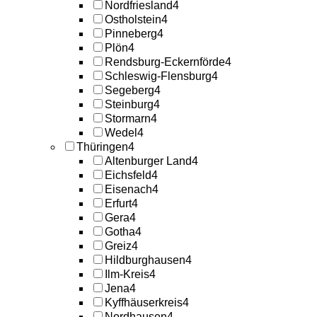
Nordfriesland
4
Ostholstein
4
Pinneberg
4
Plön
4
Rendsburg-Eckernförde
4
Schleswig-Flensburg
4
Segeberg
4
Steinburg
4
Stormarn
4
Wedel
4
Thüringen
4
Altenburger Land
4
Eichsfeld
4
Eisenach
4
Erfurt
4
Gera
4
Gotha
4
Greiz
4
Hildburghausen
4
Ilm-Kreis
4
Jena
4
Kyffhäuserkreis
4
Nordhausen
4