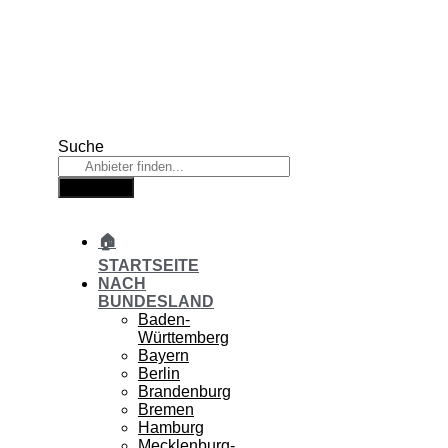
Zum
Inhalt
springen
Suche
Suche
🏠
STARTSEITE
NACH
BUNDESLAND
Baden-
Württemberg
Bayern
Berlin
Brandenburg
Bremen
Hamburg
Mecklenburg-