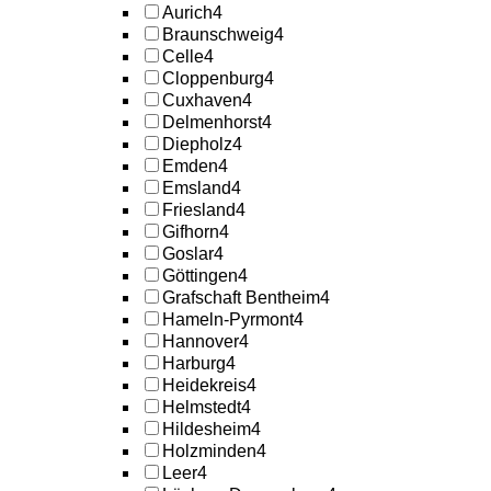
Aurich
4
Braunschweig
4
Celle
4
Cloppenburg
4
Cuxhaven
4
Delmenhorst
4
Diepholz
4
Emden
4
Emsland
4
Friesland
4
Gifhorn
4
Goslar
4
Göttingen
4
Grafschaft Bentheim
4
Hameln-Pyrmont
4
Hannover
4
Harburg
4
Heidekreis
4
Helmstedt
4
Hildesheim
4
Holzminden
4
Leer
4