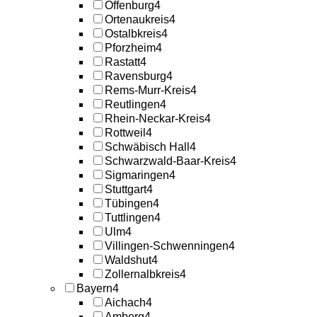
Offenburg
4
Ortenaukreis
4
Ostalbkreis
4
Pforzheim
4
Rastatt
4
Ravensburg
4
Rems-Murr-Kreis
4
Reutlingen
4
Rhein-Neckar-Kreis
4
Rottweil
4
Schwäbisch Hall
4
Schwarzwald-Baar-Kreis
4
Sigmaringen
4
Stuttgart
4
Tübingen
4
Tuttlingen
4
Ulm
4
Villingen-Schwenningen
4
Waldshut
4
Zollernalbkreis
4
Bayern
4
Aichach
4
Amberg
4