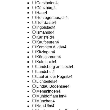
Gersthofen
4
Günzburg
4
Haar
4
Herzogenaurach
4
Hof Saale
4
Ingolstadt
4
Ismaning
4
Karlsfeld
4
Kaufbeuren
4
Kempten Allgäu
4
Kitzingen
4
Königsbrunn
4
Kulmbach
4
Landsberg am Lech
4
Landshut
4
Lauf an der Pegnitz
4
Lichtenfels
4
Lindau Bodensee
4
Memmingen
4
Mühldorf am Inn
4
München
4
Neu-Ulm
4