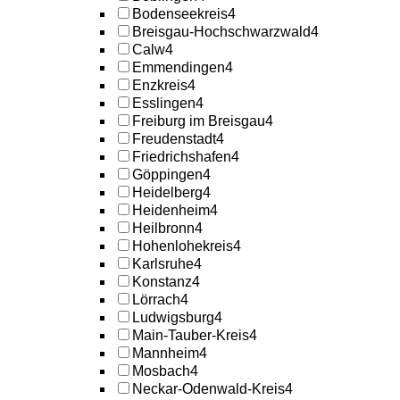
Bodenseekreis
4
Breisgau-Hochschwarzwald
4
Calw
4
Emmendingen
4
Enzkreis
4
Esslingen
4
Freiburg im Breisgau
4
Freudenstadt
4
Friedrichshafen
4
Göppingen
4
Heidelberg
4
Heidenheim
4
Heilbronn
4
Hohenlohekreis
4
Karlsruhe
4
Konstanz
4
Lörrach
4
Ludwigsburg
4
Main-Tauber-Kreis
4
Mannheim
4
Mosbach
4
Neckar-Odenwald-Kreis
4