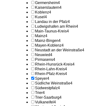
Germersheim
4
Kaiserslautern
4
Koblenz
4
Kusel
4
Landau in der Pfalz
4
Ludwigshafen am Rhein
4
Main-Taunus-Kreis
4
Mainz
4
Mainz-Bingen
4
Mayen-Koblenz
4
Neustadt an der Weinstraße
4
Neuwied
4
Pirmasens
4
Rhein-Hunsrück-Kreis
4
Rhein-Lahn-Kreis
4
Rhein-Pfalz-Kreis
4
Speyer
4
Südliche Weinstraße
4
Südwestpfalz
4
Trier
4
Trier-Saarburg
4
Vulkaneifel
4