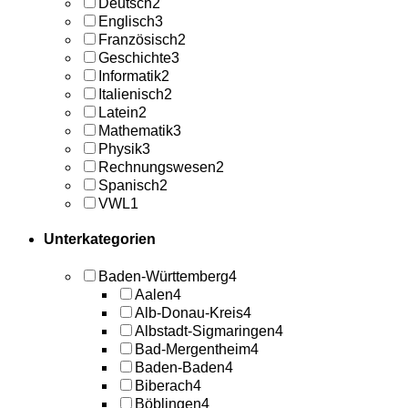
Deutsch
2
Englisch
3
Französisch
2
Geschichte
3
Informatik
2
Italienisch
2
Latein
2
Mathematik
3
Physik
3
Rechnungswesen
2
Spanisch
2
VWL
1
Unterkategorien
Baden-Württemberg
4
Aalen
4
Alb-Donau-Kreis
4
Albstadt-Sigmaringen
4
Bad-Mergentheim
4
Baden-Baden
4
Biberach
4
Böblingen
4