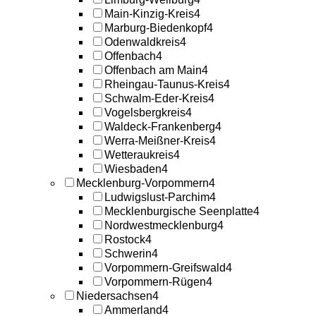
Main-Kinzig-Kreis
4
Marburg-Biedenkopf
4
Odenwaldkreis
4
Offenbach
4
Offenbach am Main
4
Rheingau-Taunus-Kreis
4
Schwalm-Eder-Kreis
4
Vogelsbergkreis
4
Waldeck-Frankenberg
4
Werra-Meißner-Kreis
4
Wetteraukreis
4
Wiesbaden
4
Mecklenburg-Vorpommern
4
Ludwigslust-Parchim
4
Mecklenburgische Seenplatte
4
Nordwestmecklenburg
4
Rostock
4
Schwerin
4
Vorpommern-Greifswald
4
Vorpommern-Rügen
4
Niedersachsen
4
Ammerland
4