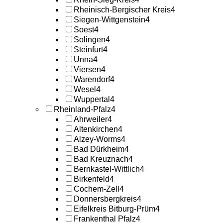
Rheinisch-Bergischer Kreis
4
Siegen-Wittgenstein
4
Soest
4
Solingen
4
Steinfurt
4
Unna
4
Viersen
4
Warendorf
4
Wesel
4
Wuppertal
4
Rheinland-Pfalz
4
Ahrweiler
4
Altenkirchen
4
Alzey-Worms
4
Bad Dürkheim
4
Bad Kreuznach
4
Bernkastel-Wittlich
4
Birkenfeld
4
Cochem-Zell
4
Donnersbergkreis
4
Eifelkreis Bitburg-Prüm
4
Frankenthal Pfalz
4