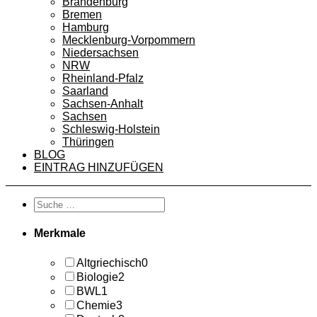
Brandenburg
Bremen
Hamburg
Mecklenburg-Vorpommern
Niedersachsen
NRW
Rheinland-Pfalz
Saarland
Sachsen-Anhalt
Sachsen
Schleswig-Holstein
Thüringen
BLOG
EINTRAG HINZUFÜGEN
Merkmale
Altgriechisch
0
Biologie
2
BWL
1
Chemie
3