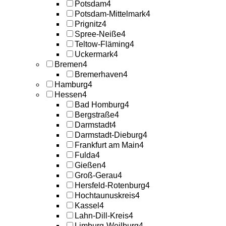
Potsdam
4
Potsdam-Mittelmark
4
Prignitz
4
Spree-Neiße
4
Teltow-Fläming
4
Uckermark
4
Bremen
4
Bremerhaven
4
Hamburg
4
Hessen
4
Bad Homburg
4
Bergstraße
4
Darmstadt
4
Darmstadt-Dieburg
4
Frankfurt am Main
4
Fulda
4
Gießen
4
Groß-Gerau
4
Hersfeld-Rotenburg
4
Hochtaunuskreis
4
Kassel
4
Lahn-Dill-Kreis
4
Limburg-Weilburg
4