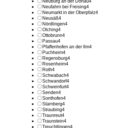
Neuburg an der Donau
4
Neufahrn bei Freising
4
Neumarkt in der Oberpfalz
4
Neusäß
4
Nördlingen
4
Olching
4
Ottobrunn
4
Passau
4
Pfaffenhofen an der Ilm
4
Puchheim
4
Regensburg
4
Rosenheim
4
Roth
4
Schwabach
4
Schwandorf
4
Schweinfurt
4
Senden
4
Sonthofen
4
Starnberg
4
Straubing
4
Traunreut
4
Traunstein
4
Treuchtlingen
4