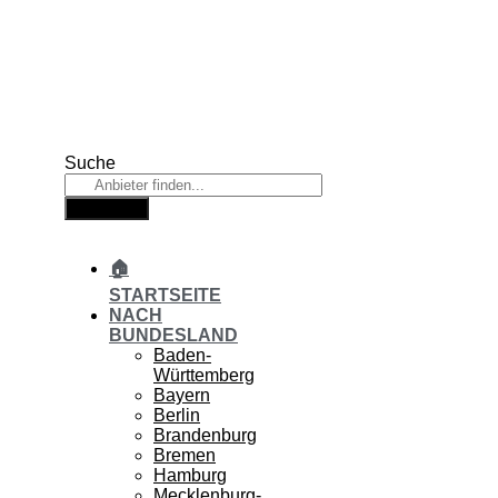
Zum
Inhalt
springen
Suche
Suche
🏠
STARTSEITE
NACH
BUNDESLAND
Baden-
Württemberg
Bayern
Berlin
Brandenburg
Bremen
Hamburg
Mecklenburg-