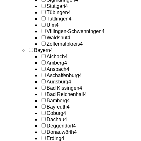
Stuttgart
4
Tübingen
4
Tuttlingen
4
Ulm
4
Villingen-Schwenningen
4
Waldshut
4
Zollernalbkreis
4
Bayern
4
Aichach
4
Amberg
4
Ansbach
4
Aschaffenburg
4
Augsburg
4
Bad Kissingen
4
Bad Reichenhall
4
Bamberg
4
Bayreuth
4
Coburg
4
Dachau
4
Deggendorf
4
Donauwörth
4
Erding
4