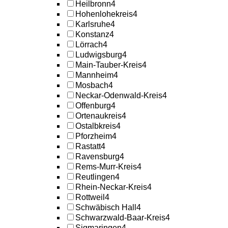
Heilbronn
4
Hohenlohekreis
4
Karlsruhe
4
Konstanz
4
Lörrach
4
Ludwigsburg
4
Main-Tauber-Kreis
4
Mannheim
4
Mosbach
4
Neckar-Odenwald-Kreis
4
Offenburg
4
Ortenaukreis
4
Ostalbkreis
4
Pforzheim
4
Rastatt
4
Ravensburg
4
Rems-Murr-Kreis
4
Reutlingen
4
Rhein-Neckar-Kreis
4
Rottweil
4
Schwäbisch Hall
4
Schwarzwald-Baar-Kreis
4
Sigmaringen
4