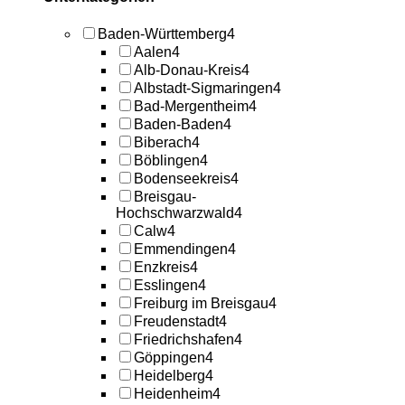
Baden-Württemberg
4
Aalen
4
Alb-Donau-Kreis
4
Albstadt-Sigmaringen
4
Bad-Mergentheim
4
Baden-Baden
4
Biberach
4
Böblingen
4
Bodenseekreis
4
Breisgau-
Hochschwarzwald
4
Calw
4
Emmendingen
4
Enzkreis
4
Esslingen
4
Freiburg im Breisgau
4
Freudenstadt
4
Friedrichshafen
4
Göppingen
4
Heidelberg
4
Heidenheim
4