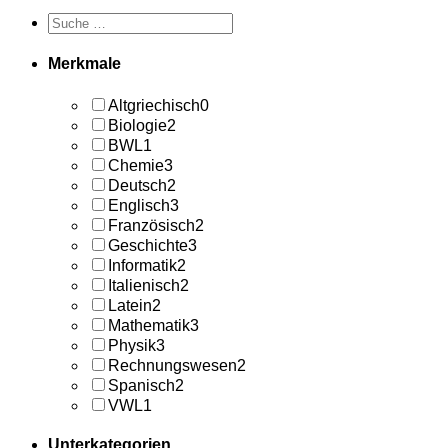
Merkmale
Altgriechisch
0
Biologie
2
BWL
1
Chemie
3
Deutsch
2
Englisch
3
Französisch
2
Geschichte
3
Informatik
2
Italienisch
2
Latein
2
Mathematik
3
Physik
3
Rechnungswesen
2
Spanisch
2
VWL
1
Unterkategorien