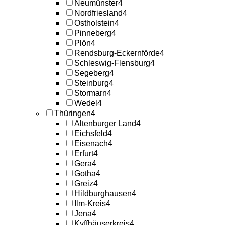
Neumünster
4
Nordfriesland
4
Ostholstein
4
Pinneberg
4
Plön
4
Rendsburg-Eckernförde
4
Schleswig-Flensburg
4
Segeberg
4
Steinburg
4
Stormarn
4
Wedel
4
Thüringen
4
Altenburger Land
4
Eichsfeld
4
Eisenach
4
Erfurt
4
Gera
4
Gotha
4
Greiz
4
Hildburghausen
4
Ilm-Kreis
4
Jena
4
Kyffhäuserkreis
4