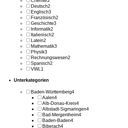
Chemie
3
Deutsch
2
Englisch
3
Französisch
2
Geschichte
3
Informatik
2
Italienisch
2
Latein
2
Mathematik
3
Physik
3
Rechnungswesen
2
Spanisch
2
VWL
1
Unterkategorien
Baden-Württemberg
4
Aalen
4
Alb-Donau-Kreis
4
Albstadt-Sigmaringen
4
Bad-Mergentheim
4
Baden-Baden
4
Biberach
4