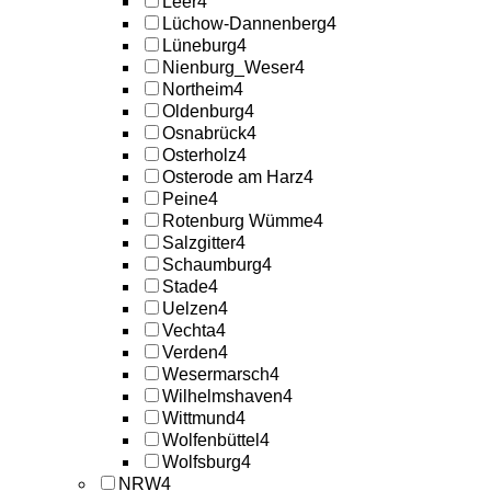
Leer
4
Lüchow-Dannenberg
4
Lüneburg
4
Nienburg_Weser
4
Northeim
4
Oldenburg
4
Osnabrück
4
Osterholz
4
Osterode am Harz
4
Peine
4
Rotenburg Wümme
4
Salzgitter
4
Schaumburg
4
Stade
4
Uelzen
4
Vechta
4
Verden
4
Wesermarsch
4
Wilhelmshaven
4
Wittmund
4
Wolfenbüttel
4
Wolfsburg
4
NRW
4