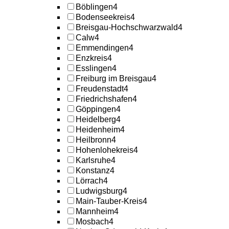
Böblingen
4
Bodenseekreis
4
Breisgau-Hochschwarzwald
4
Calw
4
Emmendingen
4
Enzkreis
4
Esslingen
4
Freiburg im Breisgau
4
Freudenstadt
4
Friedrichshafen
4
Göppingen
4
Heidelberg
4
Heidenheim
4
Heilbronn
4
Hohenlohekreis
4
Karlsruhe
4
Konstanz
4
Lörrach
4
Ludwigsburg
4
Main-Tauber-Kreis
4
Mannheim
4
Mosbach
4