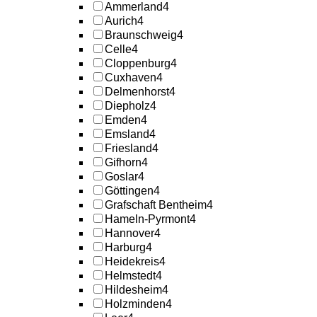
Ammerland
4
Aurich
4
Braunschweig
4
Celle
4
Cloppenburg
4
Cuxhaven
4
Delmenhorst
4
Diepholz
4
Emden
4
Emsland
4
Friesland
4
Gifhorn
4
Goslar
4
Göttingen
4
Grafschaft Bentheim
4
Hameln-Pyrmont
4
Hannover
4
Harburg
4
Heidekreis
4
Helmstedt
4
Hildesheim
4
Holzminden
4