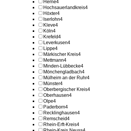
Herne
4
Hochsauerlandkreis
4
Höxter
4
Iserlohn
4
Kleve
4
Köln
4
Krefeld
4
Leverkusen
4
Lippe
4
Märkischer Kreis
4
Mettmann
4
Minden-Lübbecke
4
Mönchengladbach
4
Mülheim an der Ruhr
4
Münster
4
Oberbergischer Kreis
4
Oberhausen
4
Olpe
4
Paderborn
4
Recklinghausen
4
Remscheid
4
Rhein-Erft-Kreis
4
Rhein-Kreis Neuss
4