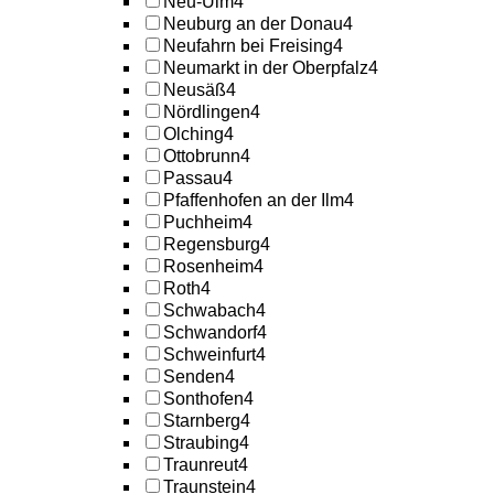
Neu-Ulm
4
Neuburg an der Donau
4
Neufahrn bei Freising
4
Neumarkt in der Oberpfalz
4
Neusäß
4
Nördlingen
4
Olching
4
Ottobrunn
4
Passau
4
Pfaffenhofen an der Ilm
4
Puchheim
4
Regensburg
4
Rosenheim
4
Roth
4
Schwabach
4
Schwandorf
4
Schweinfurt
4
Senden
4
Sonthofen
4
Starnberg
4
Straubing
4
Traunreut
4
Traunstein
4