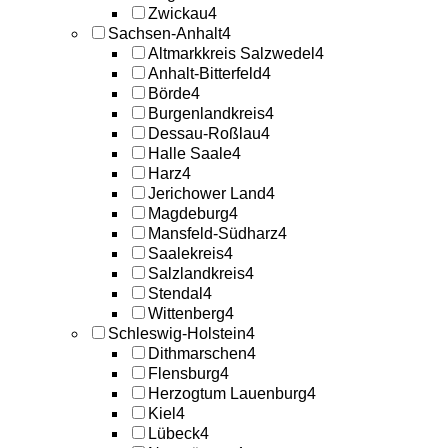
Zwickau
4
Sachsen-Anhalt
4
Altmarkkreis Salzwedel
4
Anhalt-Bitterfeld
4
Börde
4
Burgenlandkreis
4
Dessau-Roßlau
4
Halle Saale
4
Harz
4
Jerichower Land
4
Magdeburg
4
Mansfeld-Südharz
4
Saalekreis
4
Salzlandkreis
4
Stendal
4
Wittenberg
4
Schleswig-Holstein
4
Dithmarschen
4
Flensburg
4
Herzogtum Lauenburg
4
Kiel
4
Lübeck
4