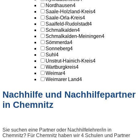
Nordhausen
4
Saale-Holzland-Kreis
4
Saale-Orla-Kreis
4
Saalfeld-Rudolstadt
4
Schmalkalden
4
Schmalkalden-Meiningen
4
Sömmerda
4
Sonneberg
4
Suhl
4
Unstrut-Hainich-Kreis
4
Wartburgkreis
4
Weimar
4
Weimarer Land
4
Nachhilfe und Nachhilfepartner
in Chemnitz
Sie suchen eine Partner oder Nachhilfelehrer/in in
Chemnitz? Für Chemnitz haben wir 4 Schulen und Partner