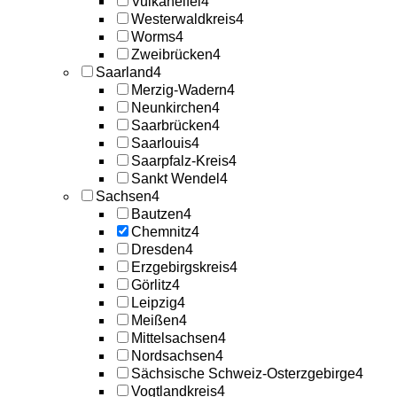
Vulkaneifel
4
Westerwaldkreis
4
Worms
4
Zweibrücken
4
Saarland
4
Merzig-Wadern
4
Neunkirchen
4
Saarbrücken
4
Saarlouis
4
Saarpfalz-Kreis
4
Sankt Wendel
4
Sachsen
4
Bautzen
4
Chemnitz
4
Dresden
4
Erzgebirgskreis
4
Görlitz
4
Leipzig
4
Meißen
4
Mittelsachsen
4
Nordsachsen
4
Sächsische Schweiz-Osterzgebirge
4
Vogtlandkreis
4