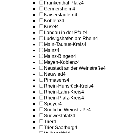
Frankenthal Pfalz
4
Germersheim
4
Kaiserslautern
4
Koblenz
4
Kusel
4
Landau in der Pfalz
4
Ludwigshafen am Rhein
4
Main-Taunus-Kreis
4
Mainz
4
Mainz-Bingen
4
Mayen-Koblenz
4
Neustadt an der Weinstraße
4
Neuwied
4
Pirmasens
4
Rhein-Hunsrück-Kreis
4
Rhein-Lahn-Kreis
4
Rhein-Pfalz-Kreis
4
Speyer
4
Südliche Weinstraße
4
Südwestpfalz
4
Trier
4
Trier-Saarburg
4