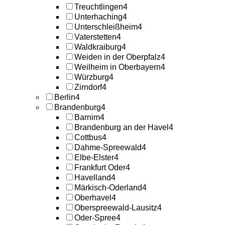
Treuchtlingen
4
Unterhaching
4
Unterschleißheim
4
Vaterstetten
4
Waldkraiburg
4
Weiden in der Oberpfalz
4
Weilheim in Oberbayern
4
Würzburg
4
Zirndorf
4
Berlin
4
Brandenburg
4
Barnim
4
Brandenburg an der Havel
4
Cottbus
4
Dahme-Spreewald
4
Elbe-Elster
4
Frankfurt Oder
4
Havelland
4
Märkisch-Oderland
4
Oberhavel
4
Oberspreewald-Lausitz
4
Oder-Spree
4