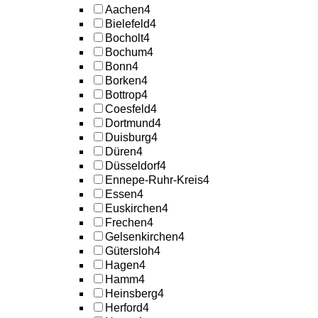
Aachen
4
Bielefeld
4
Bocholt
4
Bochum
4
Bonn
4
Borken
4
Bottrop
4
Coesfeld
4
Dortmund
4
Duisburg
4
Düren
4
Düsseldorf
4
Ennepe-Ruhr-Kreis
4
Essen
4
Euskirchen
4
Frechen
4
Gelsenkirchen
4
Gütersloh
4
Hagen
4
Hamm
4
Heinsberg
4
Herford
4