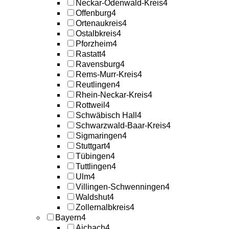
Neckar-Odenwald-Kreis
4
Offenburg
4
Ortenaukreis
4
Ostalbkreis
4
Pforzheim
4
Rastatt
4
Ravensburg
4
Rems-Murr-Kreis
4
Reutlingen
4
Rhein-Neckar-Kreis
4
Rottweil
4
Schwäbisch Hall
4
Schwarzwald-Baar-Kreis
4
Sigmaringen
4
Stuttgart
4
Tübingen
4
Tuttlingen
4
Ulm
4
Villingen-Schwenningen
4
Waldshut
4
Zollernalbkreis
4
Bayern
4
Aichach
4