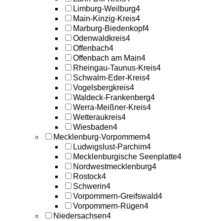
Limburg-Weilburg
4
Main-Kinzig-Kreis
4
Marburg-Biedenkopf
4
Odenwaldkreis
4
Offenbach
4
Offenbach am Main
4
Rheingau-Taunus-Kreis
4
Schwalm-Eder-Kreis
4
Vogelsbergkreis
4
Waldeck-Frankenberg
4
Werra-Meißner-Kreis
4
Wetteraukreis
4
Wiesbaden
4
Mecklenburg-Vorpommern
4
Ludwigslust-Parchim
4
Mecklenburgische Seenplatte
4
Nordwestmecklenburg
4
Rostock
4
Schwerin
4
Vorpommern-Greifswald
4
Vorpommern-Rügen
4
Niedersachsen
4