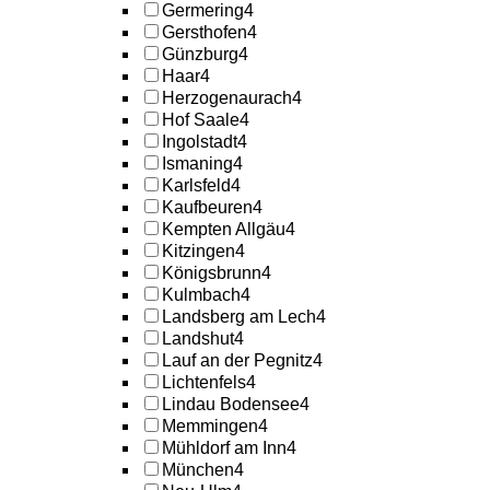
Germering
4
Gersthofen
4
Günzburg
4
Haar
4
Herzogenaurach
4
Hof Saale
4
Ingolstadt
4
Ismaning
4
Karlsfeld
4
Kaufbeuren
4
Kempten Allgäu
4
Kitzingen
4
Königsbrunn
4
Kulmbach
4
Landsberg am Lech
4
Landshut
4
Lauf an der Pegnitz
4
Lichtenfels
4
Lindau Bodensee
4
Memmingen
4
Mühldorf am Inn
4
München
4