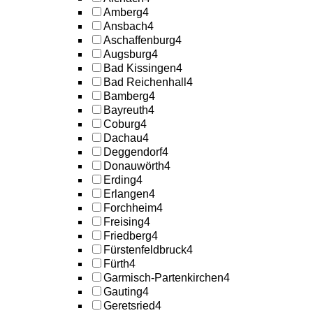
Amberg
4
Ansbach
4
Aschaffenburg
4
Augsburg
4
Bad Kissingen
4
Bad Reichenhall
4
Bamberg
4
Bayreuth
4
Coburg
4
Dachau
4
Deggendorf
4
Donauwörth
4
Erding
4
Erlangen
4
Forchheim
4
Freising
4
Friedberg
4
Fürstenfeldbruck
4
Fürth
4
Garmisch-Partenkirchen
4
Gauting
4
Geretsried
4