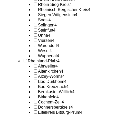
Rhein-Sieg-Kreis
4
Rheinisch-Bergischer Kreis
4
Siegen-Wittgenstein
4
Soest
4
Solingen
4
Steinfurt
4
Unna
4
Viersen
4
Warendorf
4
Wesel
4
Wuppertal
4
Rheinland-Pfalz
4
Ahrweiler
4
Altenkirchen
4
Alzey-Worms
4
Bad Dürkheim
4
Bad Kreuznach
4
Bernkastel-Wittlich
4
Birkenfeld
4
Cochem-Zell
4
Donnersbergkreis
4
Eifelkreis Bitburg-Prüm
4