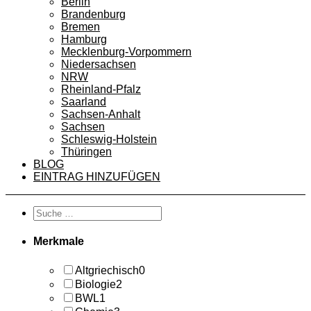
Berlin
Brandenburg
Bremen
Hamburg
Mecklenburg-Vorpommern
Niedersachsen
NRW
Rheinland-Pfalz
Saarland
Sachsen-Anhalt
Sachsen
Schleswig-Holstein
Thüringen
BLOG
EINTRAG HINZUFÜGEN
Merkmale
Altgriechisch
0
Biologie
2
BWL
1