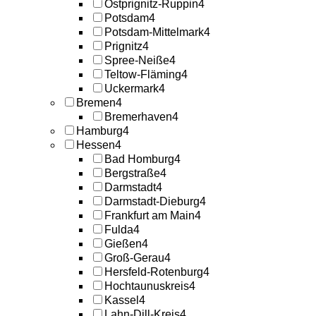
Ostprignitz-Ruppin
4
Potsdam
4
Potsdam-Mittelmark
4
Prignitz
4
Spree-Neiße
4
Teltow-Fläming
4
Uckermark
4
Bremen
4
Bremerhaven
4
Hamburg
4
Hessen
4
Bad Homburg
4
Bergstraße
4
Darmstadt
4
Darmstadt-Dieburg
4
Frankfurt am Main
4
Fulda
4
Gießen
4
Groß-Gerau
4
Hersfeld-Rotenburg
4
Hochtaunuskreis
4
Kassel
4
Lahn-Dill-Kreis
4