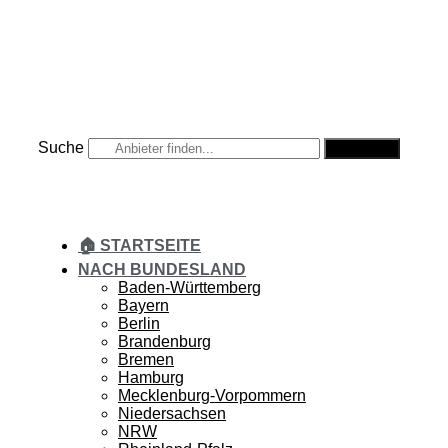
Zum
Inhalt
springen
Suche
Suche
🏠 STARTSEITE
NACH BUNDESLAND
Baden-Württemberg
Bayern
Berlin
Brandenburg
Bremen
Hamburg
Mecklenburg-Vorpommern
Niedersachsen
NRW