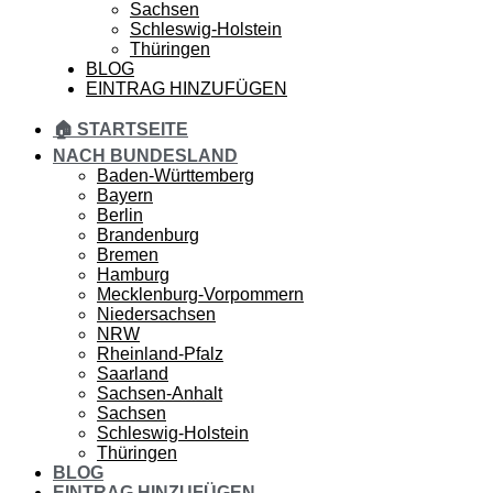
Sachsen
Schleswig-Holstein
Thüringen
BLOG
EINTRAG HINZUFÜGEN
🏠 STARTSEITE
NACH BUNDESLAND
Baden-Württemberg
Bayern
Berlin
Brandenburg
Bremen
Hamburg
Mecklenburg-Vorpommern
Niedersachsen
NRW
Rheinland-Pfalz
Saarland
Sachsen-Anhalt
Sachsen
Schleswig-Holstein
Thüringen
BLOG
EINTRAG HINZUFÜGEN