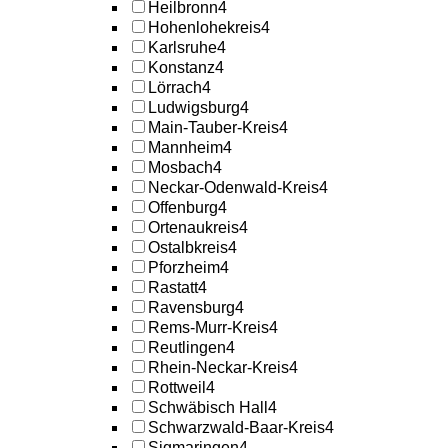
Heilbronn
4
Hohenlohekreis
4
Karlsruhe
4
Konstanz
4
Lörrach
4
Ludwigsburg
4
Main-Tauber-Kreis
4
Mannheim
4
Mosbach
4
Neckar-Odenwald-Kreis
4
Offenburg
4
Ortenaukreis
4
Ostalbkreis
4
Pforzheim
4
Rastatt
4
Ravensburg
4
Rems-Murr-Kreis
4
Reutlingen
4
Rhein-Neckar-Kreis
4
Rottweil
4
Schwäbisch Hall
4
Schwarzwald-Baar-Kreis
4
Sigmaringen
4