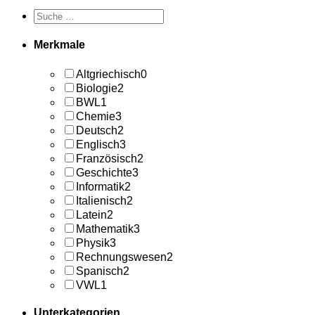
Merkmale
Altgriechisch
0
Biologie
2
BWL
1
Chemie
3
Deutsch
2
Englisch
3
Französisch
2
Geschichte
3
Informatik
2
Italienisch
2
Latein
2
Mathematik
3
Physik
3
Rechnungswesen
2
Spanisch
2
VWL
1
Unterkategorien