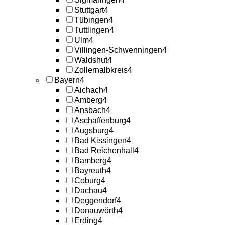
Stuttgart
4
Tübingen
4
Tuttlingen
4
Ulm
4
Villingen-Schwenningen
4
Waldshut
4
Zollernalbkreis
4
Bayern
4
Aichach
4
Amberg
4
Ansbach
4
Aschaffenburg
4
Augsburg
4
Bad Kissingen
4
Bad Reichenhall
4
Bamberg
4
Bayreuth
4
Coburg
4
Dachau
4
Deggendorf
4
Donauwörth
4
Erding
4