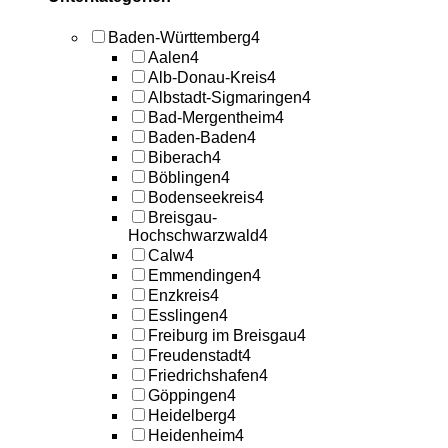
Baden-Württemberg
4
Aalen
4
Alb-Donau-Kreis
4
Albstadt-Sigmaringen
4
Bad-Mergentheim
4
Baden-Baden
4
Biberach
4
Böblingen
4
Bodenseekreis
4
Breisgau-
Hochschwarzwald
4
Calw
4
Emmendingen
4
Enzkreis
4
Esslingen
4
Freiburg im Breisgau
4
Freudenstadt
4
Friedrichshafen
4
Göppingen
4
Heidelberg
4
Heidenheim
4