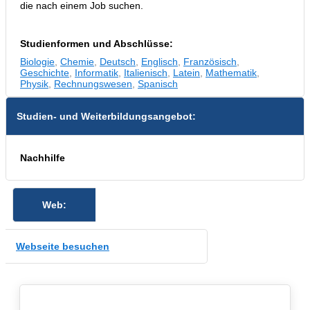
die nach einem Job suchen.
Studienformen und Abschlüsse:
Biologie
,
Chemie
,
Deutsch
,
Englisch
,
Französisch
,
Geschichte
,
Informatik
,
Italienisch
,
Latein
,
Mathematik
,
Physik
,
Rechnungswesen
,
Spanisch
Studien- und Weiterbildungsangebot:
Nachhilfe
Web:
Webseite besuchen