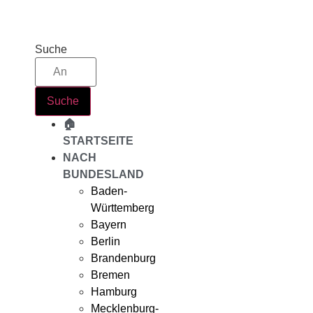
Zum
Inhalt
springen
Suche
Suche
🏠
STARTSEITE
NACH
BUNDESLAND
Baden-
Württemberg
Bayern
Berlin
Brandenburg
Bremen
Hamburg
Mecklenburg-