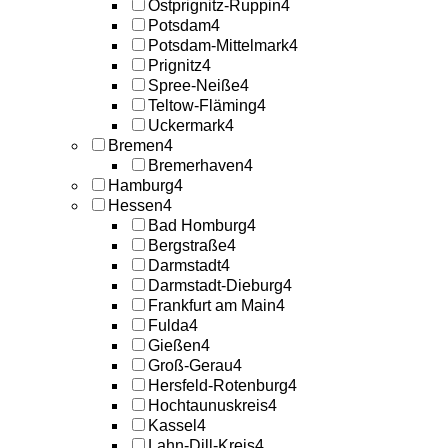
Ostprignitz-Ruppin
4
Potsdam
4
Potsdam-Mittelmark
4
Prignitz
4
Spree-Neiße
4
Teltow-Fläming
4
Uckermark
4
Bremen
4
Bremerhaven
4
Hamburg
4
Hessen
4
Bad Homburg
4
Bergstraße
4
Darmstadt
4
Darmstadt-Dieburg
4
Frankfurt am Main
4
Fulda
4
Gießen
4
Groß-Gerau
4
Hersfeld-Rotenburg
4
Hochtaunuskreis
4
Kassel
4
Lahn-Dill-Kreis
4