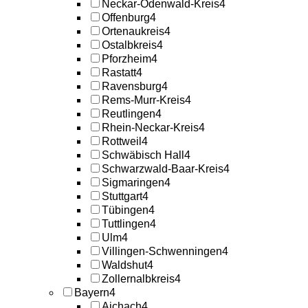
Neckar-Odenwald-Kreis
4
Offenburg
4
Ortenaukreis
4
Ostalbkreis
4
Pforzheim
4
Rastatt
4
Ravensburg
4
Rems-Murr-Kreis
4
Reutlingen
4
Rhein-Neckar-Kreis
4
Rottweil
4
Schwäbisch Hall
4
Schwarzwald-Baar-Kreis
4
Sigmaringen
4
Stuttgart
4
Tübingen
4
Tuttlingen
4
Ulm
4
Villingen-Schwenningen
4
Waldshut
4
Zollernalbkreis
4
Bayern
4
Aichach
4