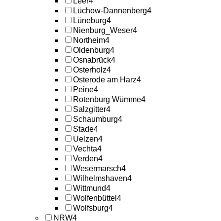
Leer
4
Lüchow-Dannenberg
4
Lüneburg
4
Nienburg_Weser
4
Northeim
4
Oldenburg
4
Osnabrück
4
Osterholz
4
Osterode am Harz
4
Peine
4
Rotenburg Wümme
4
Salzgitter
4
Schaumburg
4
Stade
4
Uelzen
4
Vechta
4
Verden
4
Wesermarsch
4
Wilhelmshaven
4
Wittmund
4
Wolfenbüttel
4
Wolfsburg
4
NRW
4