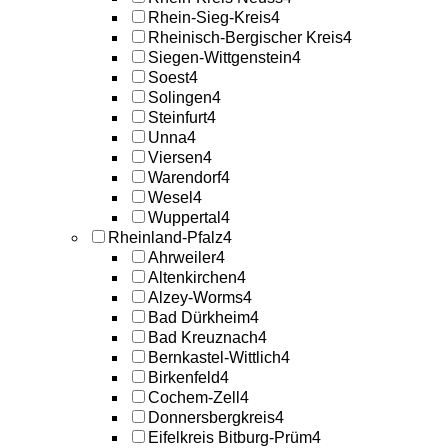
Rhein-Sieg-Kreis
4
Rheinisch-Bergischer Kreis
4
Siegen-Wittgenstein
4
Soest
4
Solingen
4
Steinfurt
4
Unna
4
Viersen
4
Warendorf
4
Wesel
4
Wuppertal
4
Rheinland-Pfalz
4
Ahrweiler
4
Altenkirchen
4
Alzey-Worms
4
Bad Dürkheim
4
Bad Kreuznach
4
Bernkastel-Wittlich
4
Birkenfeld
4
Cochem-Zell
4
Donnersbergkreis
4
Eifelkreis Bitburg-Prüm
4