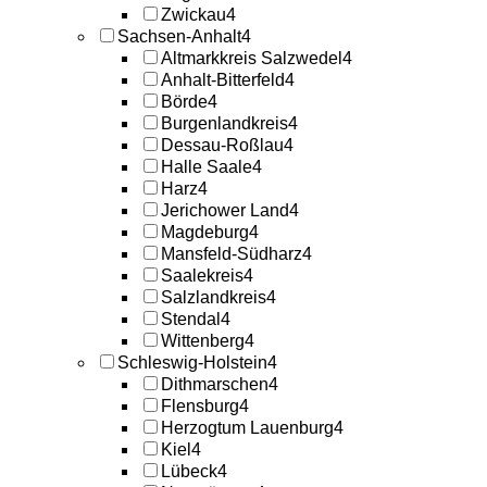
Zwickau
4
Sachsen-Anhalt
4
Altmarkkreis Salzwedel
4
Anhalt-Bitterfeld
4
Börde
4
Burgenlandkreis
4
Dessau-Roßlau
4
Halle Saale
4
Harz
4
Jerichower Land
4
Magdeburg
4
Mansfeld-Südharz
4
Saalekreis
4
Salzlandkreis
4
Stendal
4
Wittenberg
4
Schleswig-Holstein
4
Dithmarschen
4
Flensburg
4
Herzogtum Lauenburg
4
Kiel
4
Lübeck
4