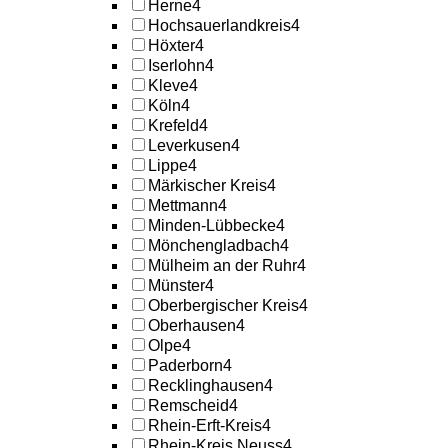
Herne
4
Hochsauerlandkreis
4
Höxter
4
Iserlohn
4
Kleve
4
Köln
4
Krefeld
4
Leverkusen
4
Lippe
4
Märkischer Kreis
4
Mettmann
4
Minden-Lübbecke
4
Mönchengladbach
4
Mülheim an der Ruhr
4
Münster
4
Oberbergischer Kreis
4
Oberhausen
4
Olpe
4
Paderborn
4
Recklinghausen
4
Remscheid
4
Rhein-Erft-Kreis
4
Rhein-Kreis Neuss
4