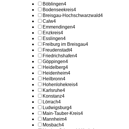
Böblingen
4
Bodenseekreis
4
Breisgau-Hochschwarzwald
4
Calw
4
Emmendingen
4
Enzkreis
4
Esslingen
4
Freiburg im Breisgau
4
Freudenstadt
4
Friedrichshafen
4
Göppingen
4
Heidelberg
4
Heidenheim
4
Heilbronn
4
Hohenlohekreis
4
Karlsruhe
4
Konstanz
4
Lörrach
4
Ludwigsburg
4
Main-Tauber-Kreis
4
Mannheim
4
Mosbach
4