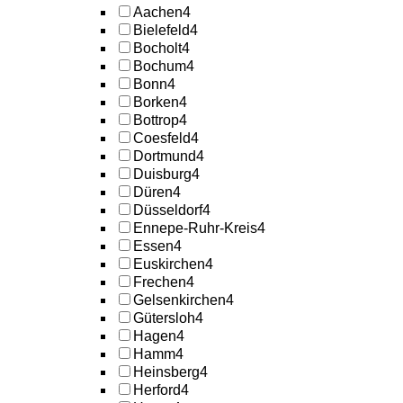
Aachen
4
Bielefeld
4
Bocholt
4
Bochum
4
Bonn
4
Borken
4
Bottrop
4
Coesfeld
4
Dortmund
4
Duisburg
4
Düren
4
Düsseldorf
4
Ennepe-Ruhr-Kreis
4
Essen
4
Euskirchen
4
Frechen
4
Gelsenkirchen
4
Gütersloh
4
Hagen
4
Hamm
4
Heinsberg
4
Herford
4