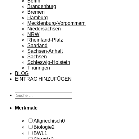
Berlin
Brandenburg
Bremen
Hamburg
Mecklenburg-Vorpommern
Niedersachsen
NRW
Rheinland-Pfalz
Saarland
Sachsen-Anhalt
Sachsen
Schleswig-Holstein
Thüringen
BLOG
EINTRAG HINZUFÜGEN
Merkmale
Altgriechisch
0
Biologie
2
BWL
1