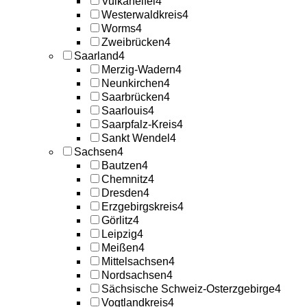
Vulkaneifel
4
Westerwaldkreis
4
Worms
4
Zweibrücken
4
Saarland
4
Merzig-Wadern
4
Neunkirchen
4
Saarbrücken
4
Saarlouis
4
Saarpfalz-Kreis
4
Sankt Wendel
4
Sachsen
4
Bautzen
4
Chemnitz
4
Dresden
4
Erzgebirgskreis
4
Görlitz
4
Leipzig
4
Meißen
4
Mittelsachsen
4
Nordsachsen
4
Sächsische Schweiz-Osterzgebirge
4
Vogtlandkreis
4