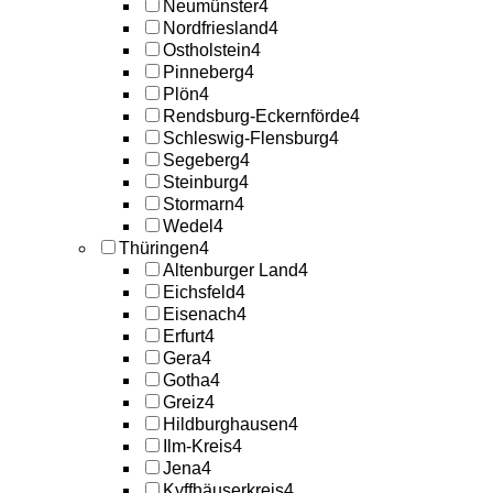
Neumünster
4
Nordfriesland
4
Ostholstein
4
Pinneberg
4
Plön
4
Rendsburg-Eckernförde
4
Schleswig-Flensburg
4
Segeberg
4
Steinburg
4
Stormarn
4
Wedel
4
Thüringen
4
Altenburger Land
4
Eichsfeld
4
Eisenach
4
Erfurt
4
Gera
4
Gotha
4
Greiz
4
Hildburghausen
4
Ilm-Kreis
4
Jena
4
Kyffhäuserkreis
4