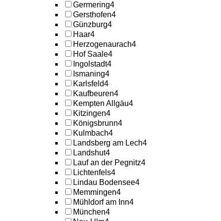
Germering
4
Gersthofen
4
Günzburg
4
Haar
4
Herzogenaurach
4
Hof Saale
4
Ingolstadt
4
Ismaning
4
Karlsfeld
4
Kaufbeuren
4
Kempten Allgäu
4
Kitzingen
4
Königsbrunn
4
Kulmbach
4
Landsberg am Lech
4
Landshut
4
Lauf an der Pegnitz
4
Lichtenfels
4
Lindau Bodensee
4
Memmingen
4
Mühldorf am Inn
4
München
4