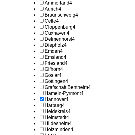
Ammerland
4
Aurich
4
Braunschweig
4
Celle
4
Cloppenburg
4
Cuxhaven
4
Delmenhorst
4
Diepholz
4
Emden
4
Emsland
4
Friesland
4
Gifhorn
4
Goslar
4
Göttingen
4
Grafschaft Bentheim
4
Hameln-Pyrmont
4
Hannover
4
Harburg
4
Heidekreis
4
Helmstedt
4
Hildesheim
4
Holzminden
4