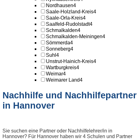
Nordhausen
4
Saale-Holzland-Kreis
4
Saale-Orla-Kreis
4
Saalfeld-Rudolstadt
4
Schmalkalden
4
Schmalkalden-Meiningen
4
Sömmerda
4
Sonneberg
4
Suhl
4
Unstrut-Hainich-Kreis
4
Wartburgkreis
4
Weimar
4
Weimarer Land
4
Nachhilfe und Nachhilfepartner
in Hannover
Sie suchen eine Partner oder Nachhilfelehrer/in in
Hannover? Für Hannover haben wir 4 Schulen und Partner