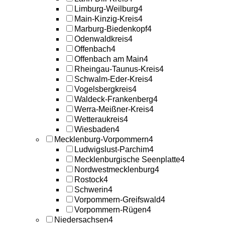
Limburg-Weilburg
4
Main-Kinzig-Kreis
4
Marburg-Biedenkopf
4
Odenwaldkreis
4
Offenbach
4
Offenbach am Main
4
Rheingau-Taunus-Kreis
4
Schwalm-Eder-Kreis
4
Vogelsbergkreis
4
Waldeck-Frankenberg
4
Werra-Meißner-Kreis
4
Wetteraukreis
4
Wiesbaden
4
Mecklenburg-Vorpommern
4
Ludwigslust-Parchim
4
Mecklenburgische Seenplatte
4
Nordwestmecklenburg
4
Rostock
4
Schwerin
4
Vorpommern-Greifswald
4
Vorpommern-Rügen
4
Niedersachsen
4