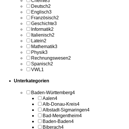
Chemie
3
Deutsch
2
Englisch
3
Französisch
2
Geschichte
3
Informatik
2
Italienisch
2
Latein
2
Mathematik
3
Physik
3
Rechnungswesen
2
Spanisch
2
VWL
1
Unterkategorien
Baden-Württemberg
4
Aalen
4
Alb-Donau-Kreis
4
Albstadt-Sigmaringen
4
Bad-Mergentheim
4
Baden-Baden
4
Biberach
4