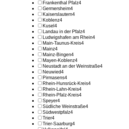
Frankenthal Pfalz
4
Germersheim
4
Kaiserslautern
4
Koblenz
4
Kusel
4
Landau in der Pfalz
4
Ludwigshafen am Rhein
4
Main-Taunus-Kreis
4
Mainz
4
Mainz-Bingen
4
Mayen-Koblenz
4
Neustadt an der Weinstraße
4
Neuwied
4
Pirmasens
4
Rhein-Hunsrück-Kreis
4
Rhein-Lahn-Kreis
4
Rhein-Pfalz-Kreis
4
Speyer
4
Südliche Weinstraße
4
Südwestpfalz
4
Trier
4
Trier-Saarburg
4