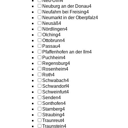
Neu-Ulm
4
Neuburg an der Donau
4
Neufahrn bei Freising
4
Neumarkt in der Oberpfalz
4
Neusäß
4
Nördlingen
4
Olching
4
Ottobrunn
4
Passau
4
Pfaffenhofen an der Ilm
4
Puchheim
4
Regensburg
4
Rosenheim
4
Roth
4
Schwabach
4
Schwandorf
4
Schweinfurt
4
Senden
4
Sonthofen
4
Starnberg
4
Straubing
4
Traunreut
4
Traunstein
4