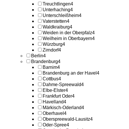
Treuchtlingen
4
Unterhaching
4
Unterschleißheim
4
Vaterstetten
4
Waldkraiburg
4
Weiden in der Oberpfalz
4
Weilheim in Oberbayern
4
Würzburg
4
Zirndorf
4
Berlin
4
Brandenburg
4
Barnim
4
Brandenburg an der Havel
4
Cottbus
4
Dahme-Spreewald
4
Elbe-Elster
4
Frankfurt Oder
4
Havelland
4
Märkisch-Oderland
4
Oberhavel
4
Oberspreewald-Lausitz
4
Oder-Spree
4