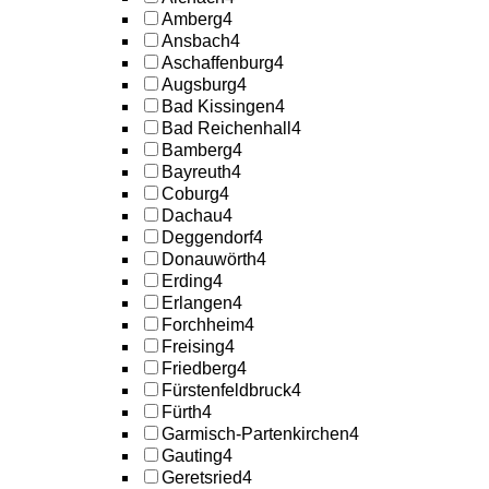
Amberg
4
Ansbach
4
Aschaffenburg
4
Augsburg
4
Bad Kissingen
4
Bad Reichenhall
4
Bamberg
4
Bayreuth
4
Coburg
4
Dachau
4
Deggendorf
4
Donauwörth
4
Erding
4
Erlangen
4
Forchheim
4
Freising
4
Friedberg
4
Fürstenfeldbruck
4
Fürth
4
Garmisch-Partenkirchen
4
Gauting
4
Geretsried
4