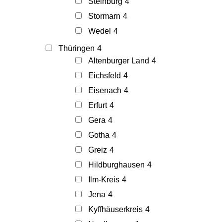
Steinburg
4
Stormarn
4
Wedel
4
Thüringen
4
Altenburger Land
4
Eichsfeld
4
Eisenach
4
Erfurt
4
Gera
4
Gotha
4
Greiz
4
Hildburghausen
4
Ilm-Kreis
4
Jena
4
Kyffhäuserkreis
4