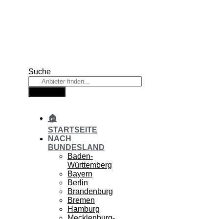
Zum
Inhalt
springen
Suche
Suche
🏠
STARTSEITE
NACH
BUNDESLAND
Baden-
Württemberg
Bayern
Berlin
Brandenburg
Bremen
Hamburg
Mecklenburg-