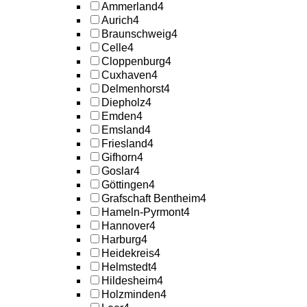
Ammerland
4
Aurich
4
Braunschweig
4
Celle
4
Cloppenburg
4
Cuxhaven
4
Delmenhorst
4
Diepholz
4
Emden
4
Emsland
4
Friesland
4
Gifhorn
4
Goslar
4
Göttingen
4
Grafschaft Bentheim
4
Hameln-Pyrmont
4
Hannover
4
Harburg
4
Heidekreis
4
Helmstedt
4
Hildesheim
4
Holzminden
4