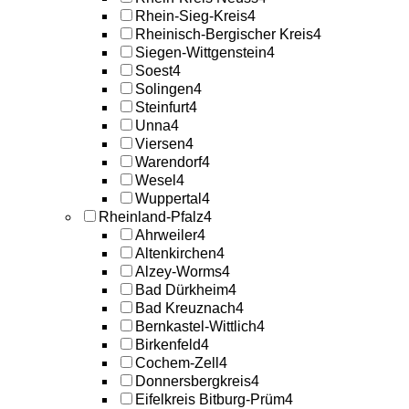
Rhein-Sieg-Kreis
4
Rheinisch-Bergischer Kreis
4
Siegen-Wittgenstein
4
Soest
4
Solingen
4
Steinfurt
4
Unna
4
Viersen
4
Warendorf
4
Wesel
4
Wuppertal
4
Rheinland-Pfalz
4
Ahrweiler
4
Altenkirchen
4
Alzey-Worms
4
Bad Dürkheim
4
Bad Kreuznach
4
Bernkastel-Wittlich
4
Birkenfeld
4
Cochem-Zell
4
Donnersbergkreis
4
Eifelkreis Bitburg-Prüm
4