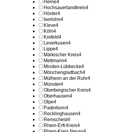
Herne
4
Hochsauerlandkreis
4
Höxter
4
Iserlohn
4
Kleve
4
Köln
4
Krefeld
4
Leverkusen
4
Lippe
4
Märkischer Kreis
4
Mettmann
4
Minden-Lübbecke
4
Mönchengladbach
4
Mülheim an der Ruhr
4
Münster
4
Oberbergischer Kreis
4
Oberhausen
4
Olpe
4
Paderborn
4
Recklinghausen
4
Remscheid
4
Rhein-Erft-Kreis
4
Rhein-Kreis Neuss
4