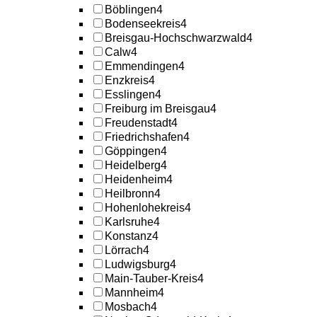
Böblingen
4
Bodenseekreis
4
Breisgau-Hochschwarzwald
4
Calw
4
Emmendingen
4
Enzkreis
4
Esslingen
4
Freiburg im Breisgau
4
Freudenstadt
4
Friedrichshafen
4
Göppingen
4
Heidelberg
4
Heidenheim
4
Heilbronn
4
Hohenlohekreis
4
Karlsruhe
4
Konstanz
4
Lörrach
4
Ludwigsburg
4
Main-Tauber-Kreis
4
Mannheim
4
Mosbach
4