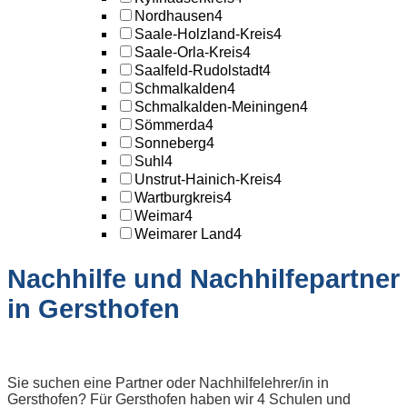
Nordhausen
4
Saale-Holzland-Kreis
4
Saale-Orla-Kreis
4
Saalfeld-Rudolstadt
4
Schmalkalden
4
Schmalkalden-Meiningen
4
Sömmerda
4
Sonneberg
4
Suhl
4
Unstrut-Hainich-Kreis
4
Wartburgkreis
4
Weimar
4
Weimarer Land
4
Nachhilfe und Nachhilfepartner
in Gersthofen
Sie suchen eine Partner oder Nachhilfelehrer/in in
Gersthofen? Für Gersthofen haben wir 4 Schulen und