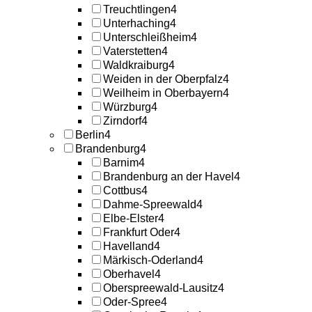
Treuchtlingen
4
Unterhaching
4
Unterschleißheim
4
Vaterstetten
4
Waldkraiburg
4
Weiden in der Oberpfalz
4
Weilheim in Oberbayern
4
Würzburg
4
Zirndorf
4
Berlin
4
Brandenburg
4
Barnim
4
Brandenburg an der Havel
4
Cottbus
4
Dahme-Spreewald
4
Elbe-Elster
4
Frankfurt Oder
4
Havelland
4
Märkisch-Oderland
4
Oberhavel
4
Oberspreewald-Lausitz
4
Oder-Spree
4