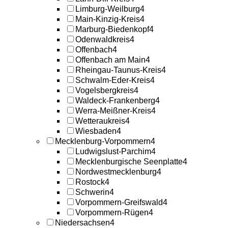
Limburg-Weilburg
4
Main-Kinzig-Kreis
4
Marburg-Biedenkopf
4
Odenwaldkreis
4
Offenbach
4
Offenbach am Main
4
Rheingau-Taunus-Kreis
4
Schwalm-Eder-Kreis
4
Vogelsbergkreis
4
Waldeck-Frankenberg
4
Werra-Meißner-Kreis
4
Wetteraukreis
4
Wiesbaden
4
Mecklenburg-Vorpommern
4
Ludwigslust-Parchim
4
Mecklenburgische Seenplatte
4
Nordwestmecklenburg
4
Rostock
4
Schwerin
4
Vorpommern-Greifswald
4
Vorpommern-Rügen
4
Niedersachsen
4