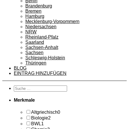
Berlin
Brandenburg
Bremen
Hamburg
Mecklenburg-Vorpommern
Niedersachsen
NRW
Rheinland-Pfalz
Saarland
Sachsen-Anhalt
Sachsen
Schleswig-Holstein
Thüringen
BLOG
EINTRAG HINZUFÜGEN
Merkmale
Altgriechisch
0
Biologie
2
BWL
1