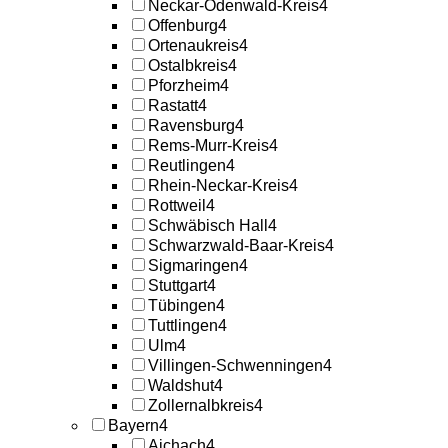
Neckar-Odenwald-Kreis
4
Offenburg
4
Ortenaukreis
4
Ostalbkreis
4
Pforzheim
4
Rastatt
4
Ravensburg
4
Rems-Murr-Kreis
4
Reutlingen
4
Rhein-Neckar-Kreis
4
Rottweil
4
Schwäbisch Hall
4
Schwarzwald-Baar-Kreis
4
Sigmaringen
4
Stuttgart
4
Tübingen
4
Tuttlingen
4
Ulm
4
Villingen-Schwenningen
4
Waldshut
4
Zollernalbkreis
4
Bayern
4
Aichach
4