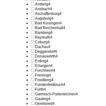
Amberg
4
Ansbach
4
Aschaffenburg
4
Augsburg
4
Bad Kissingen
4
Bad Reichenhall
4
Bamberg
4
Bayreuth
4
Coburg
4
Dachau
4
Deggendorf
4
Donauwörth
4
Erding
4
Erlangen
4
Forchheim
4
Freising
4
Friedberg
4
Fürstenfeldbruck
4
Fürth
4
Garmisch-Partenkirchen
4
Gauting
4
Geretsried
4