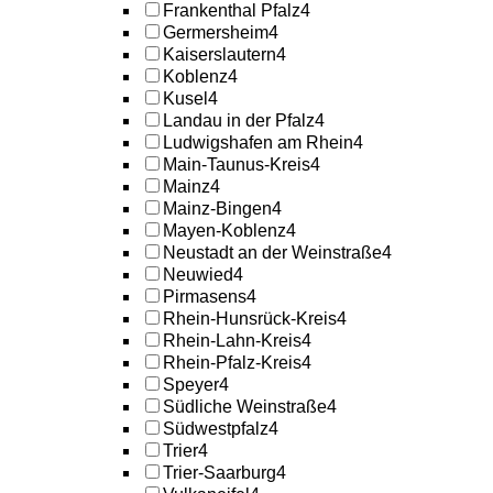
Frankenthal Pfalz
4
Germersheim
4
Kaiserslautern
4
Koblenz
4
Kusel
4
Landau in der Pfalz
4
Ludwigshafen am Rhein
4
Main-Taunus-Kreis
4
Mainz
4
Mainz-Bingen
4
Mayen-Koblenz
4
Neustadt an der Weinstraße
4
Neuwied
4
Pirmasens
4
Rhein-Hunsrück-Kreis
4
Rhein-Lahn-Kreis
4
Rhein-Pfalz-Kreis
4
Speyer
4
Südliche Weinstraße
4
Südwestpfalz
4
Trier
4
Trier-Saarburg
4