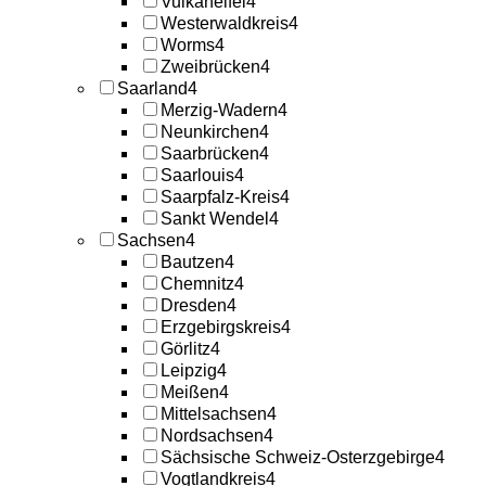
Vulkaneifel
4
Westerwaldkreis
4
Worms
4
Zweibrücken
4
Saarland
4
Merzig-Wadern
4
Neunkirchen
4
Saarbrücken
4
Saarlouis
4
Saarpfalz-Kreis
4
Sankt Wendel
4
Sachsen
4
Bautzen
4
Chemnitz
4
Dresden
4
Erzgebirgskreis
4
Görlitz
4
Leipzig
4
Meißen
4
Mittelsachsen
4
Nordsachsen
4
Sächsische Schweiz-Osterzgebirge
4
Vogtlandkreis
4