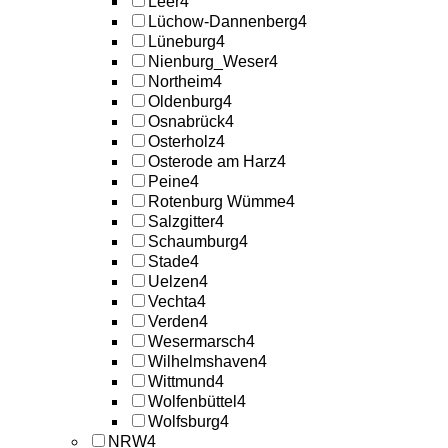
Leer
4
Lüchow-Dannenberg
4
Lüneburg
4
Nienburg_Weser
4
Northeim
4
Oldenburg
4
Osnabrück
4
Osterholz
4
Osterode am Harz
4
Peine
4
Rotenburg Wümme
4
Salzgitter
4
Schaumburg
4
Stade
4
Uelzen
4
Vechta
4
Verden
4
Wesermarsch
4
Wilhelmshaven
4
Wittmund
4
Wolfenbüttel
4
Wolfsburg
4
NRW
4