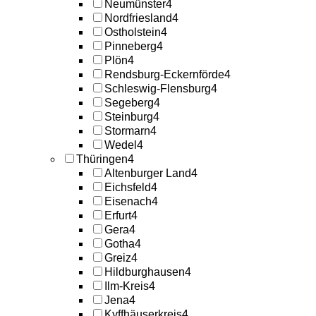
Neumünster
4
Nordfriesland
4
Ostholstein
4
Pinneberg
4
Plön
4
Rendsburg-Eckernförde
4
Schleswig-Flensburg
4
Segeberg
4
Steinburg
4
Stormarn
4
Wedel
4
Thüringen
4
Altenburger Land
4
Eichsfeld
4
Eisenach
4
Erfurt
4
Gera
4
Gotha
4
Greiz
4
Hildburghausen
4
Ilm-Kreis
4
Jena
4
Kyffhäuserkreis
4