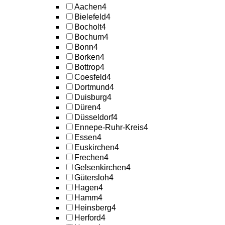
Aachen
4
Bielefeld
4
Bocholt
4
Bochum
4
Bonn
4
Borken
4
Bottrop
4
Coesfeld
4
Dortmund
4
Duisburg
4
Düren
4
Düsseldorf
4
Ennepe-Ruhr-Kreis
4
Essen
4
Euskirchen
4
Frechen
4
Gelsenkirchen
4
Gütersloh
4
Hagen
4
Hamm
4
Heinsberg
4
Herford
4