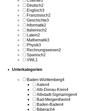
Chemie
3
Deutsch
2
Englisch
3
Französisch
2
Geschichte
3
Informatik
2
Italienisch
2
Latein
2
Mathematik
3
Physik
3
Rechnungswesen
2
Spanisch
2
VWL
1
Unterkategorien
Baden-Württemberg
4
Aalen
4
Alb-Donau-Kreis
4
Albstadt-Sigmaringen
4
Bad-Mergentheim
4
Baden-Baden
4
Biberach
4