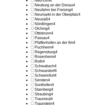
Neu-Ulm
4
Neuburg an der Donau
4
Neufahrn bei Freising
4
Neumarkt in der Oberpfalz
4
Neusäß
4
Nördlingen
4
Olching
4
Ottobrunn
4
Passau
4
Pfaffenhofen an der Ilm
4
Puchheim
4
Regensburg
4
Rosenheim
4
Roth
4
Schwabach
4
Schwandorf
4
Schweinfurt
4
Senden
4
Sonthofen
4
Starnberg
4
Straubing
4
Traunreut
4
Traunstein
4