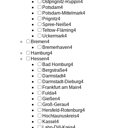
Ostprignitz-Ruppin
4
Potsdam
4
Potsdam-Mittelmark
4
Prignitz
4
Spree-Neiße
4
Teltow-Fläming
4
Uckermark
4
Bremen
4
Bremerhaven
4
Hamburg
4
Hessen
4
Bad Homburg
4
Bergstraße
4
Darmstadt
4
Darmstadt-Dieburg
4
Frankfurt am Main
4
Fulda
4
Gießen
4
Groß-Gerau
4
Hersfeld-Rotenburg
4
Hochtaunuskreis
4
Kassel
4
Lahn-Dill-Kreis
4