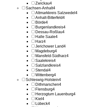
Zwickau
4
Sachsen-Anhalt
4
Altmarkkreis Salzwedel
4
Anhalt-Bitterfeld
4
Börde
4
Burgenlandkreis
4
Dessau-Roßlau
4
Halle Saale
4
Harz
4
Jerichower Land
4
Magdeburg
4
Mansfeld-Südharz
4
Saalekreis
4
Salzlandkreis
4
Stendal
4
Wittenberg
4
Schleswig-Holstein
4
Dithmarschen
4
Flensburg
4
Herzogtum Lauenburg
4
Kiel
4
Lübeck
4