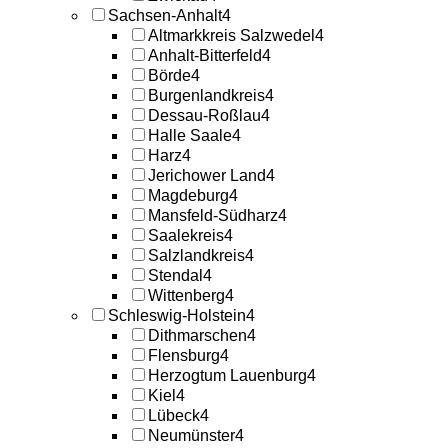
Sachsen-Anhalt
4
Altmarkkreis Salzwedel
4
Anhalt-Bitterfeld
4
Börde
4
Burgenlandkreis
4
Dessau-Roßlau
4
Halle Saale
4
Harz
4
Jerichower Land
4
Magdeburg
4
Mansfeld-Südharz
4
Saalekreis
4
Salzlandkreis
4
Stendal
4
Wittenberg
4
Schleswig-Holstein
4
Dithmarschen
4
Flensburg
4
Herzogtum Lauenburg
4
Kiel
4
Lübeck
4
Neumünster
4