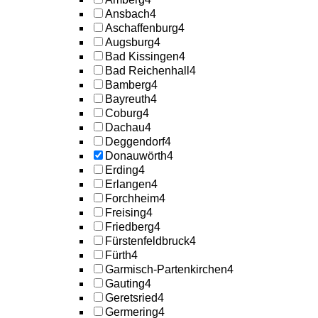
Ansbach
4
Aschaffenburg
4
Augsburg
4
Bad Kissingen
4
Bad Reichenhall
4
Bamberg
4
Bayreuth
4
Coburg
4
Dachau
4
Deggendorf
4
Donauwörth
4
Erding
4
Erlangen
4
Forchheim
4
Freising
4
Friedberg
4
Fürstenfeldbruck
4
Fürth
4
Garmisch-Partenkirchen
4
Gauting
4
Geretsried
4
Germering
4