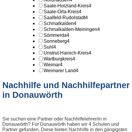
Saale-Holzland-Kreis
4
Saale-Orla-Kreis
4
Saalfeld-Rudolstadt
4
Schmalkalden
4
Schmalkalden-Meiningen
4
Sömmerda
4
Sonneberg
4
Suhl
4
Unstrut-Hainich-Kreis
4
Wartburgkreis
4
Weimar
4
Weimarer Land
4
Nachhilfe und Nachhilfepartner
in Donauwörth
Sie suchen eine Partner oder Nachhilfelehrer/in in
Donauwörth? Für Donauwörth haben wir 4 Schulen und
Partner gefunden. Diese bieten Nachhilfe in den gängigsten