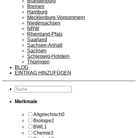
Brandenburg
Bremen
Hamburg
Mecklenburg-Vorpommern
Niedersachsen
NRW
Rheinland-Pfalz
Saarland
Sachsen-Anhalt
Sachsen
Schleswig-Holstein
Thüringen
BLOG
EINTRAG HINZUFÜGEN
Merkmale
Altgriechisch
0
Biologie
2
BWL
1
Chemie
3