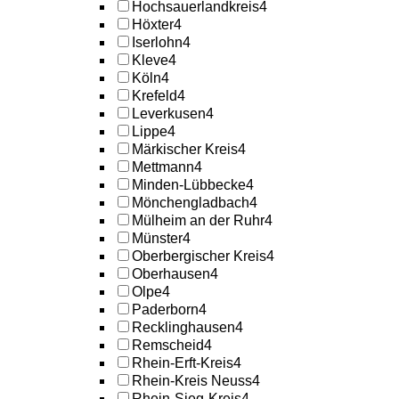
Hochsauerlandkreis
4
Höxter
4
Iserlohn
4
Kleve
4
Köln
4
Krefeld
4
Leverkusen
4
Lippe
4
Märkischer Kreis
4
Mettmann
4
Minden-Lübbecke
4
Mönchengladbach
4
Mülheim an der Ruhr
4
Münster
4
Oberbergischer Kreis
4
Oberhausen
4
Olpe
4
Paderborn
4
Recklinghausen
4
Remscheid
4
Rhein-Erft-Kreis
4
Rhein-Kreis Neuss
4
Rhein-Sieg-Kreis
4