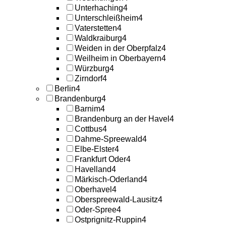
Unterhaching
4
Unterschleißheim
4
Vaterstetten
4
Waldkraiburg
4
Weiden in der Oberpfalz
4
Weilheim in Oberbayern
4
Würzburg
4
Zirndorf
4
Berlin
4
Brandenburg
4
Barnim
4
Brandenburg an der Havel
4
Cottbus
4
Dahme-Spreewald
4
Elbe-Elster
4
Frankfurt Oder
4
Havelland
4
Märkisch-Oderland
4
Oberhavel
4
Oberspreewald-Lausitz
4
Oder-Spree
4
Ostprignitz-Ruppin
4