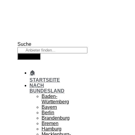
Zum
Inhalt
springen
Suche
Suche
🏠
STARTSEITE
NACH
BUNDESLAND
Baden-
Württemberg
Bayern
Berlin
Brandenburg
Bremen
Hamburg
Mecklenburg-