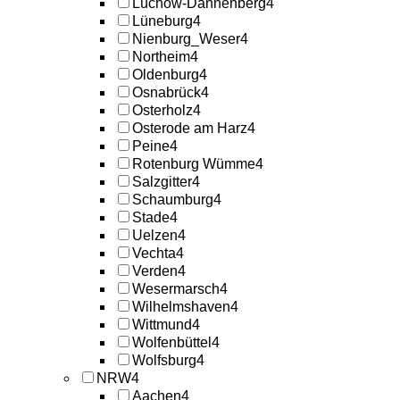
Lüchow-Dannenberg
4
Lüneburg
4
Nienburg_Weser
4
Northeim
4
Oldenburg
4
Osnabrück
4
Osterholz
4
Osterode am Harz
4
Peine
4
Rotenburg Wümme
4
Salzgitter
4
Schaumburg
4
Stade
4
Uelzen
4
Vechta
4
Verden
4
Wesermarsch
4
Wilhelmshaven
4
Wittmund
4
Wolfenbüttel
4
Wolfsburg
4
NRW
4
Aachen
4