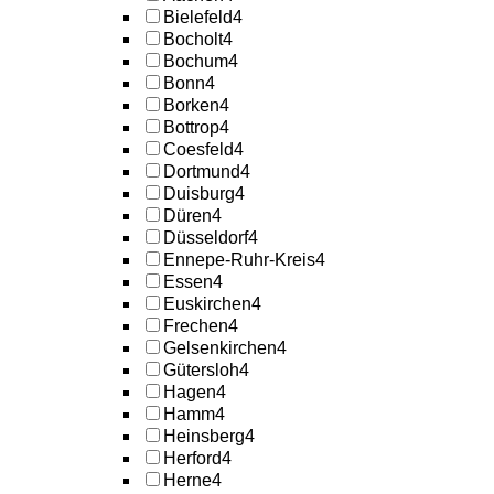
Bielefeld
4
Bocholt
4
Bochum
4
Bonn
4
Borken
4
Bottrop
4
Coesfeld
4
Dortmund
4
Duisburg
4
Düren
4
Düsseldorf
4
Ennepe-Ruhr-Kreis
4
Essen
4
Euskirchen
4
Frechen
4
Gelsenkirchen
4
Gütersloh
4
Hagen
4
Hamm
4
Heinsberg
4
Herford
4
Herne
4