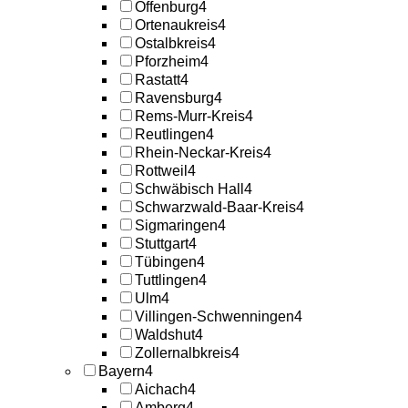
Offenburg
4
Ortenaukreis
4
Ostalbkreis
4
Pforzheim
4
Rastatt
4
Ravensburg
4
Rems-Murr-Kreis
4
Reutlingen
4
Rhein-Neckar-Kreis
4
Rottweil
4
Schwäbisch Hall
4
Schwarzwald-Baar-Kreis
4
Sigmaringen
4
Stuttgart
4
Tübingen
4
Tuttlingen
4
Ulm
4
Villingen-Schwenningen
4
Waldshut
4
Zollernalbkreis
4
Bayern
4
Aichach
4
Amberg
4