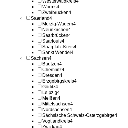
Westerwaldkreis
4
Worms
4
Zweibrücken
4
Saarland
4
Merzig-Wadern
4
Neunkirchen
4
Saarbrücken
4
Saarlouis
4
Saarpfalz-Kreis
4
Sankt Wendel
4
Sachsen
4
Bautzen
4
Chemnitz
4
Dresden
4
Erzgebirgskreis
4
Görlitz
4
Leipzig
4
Meißen
4
Mittelsachsen
4
Nordsachsen
4
Sächsische Schweiz-Osterzgebirge
4
Vogtlandkreis
4
Zwickau
4