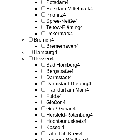
Potsdam
4
Potsdam-Mittelmark
4
Prignitz
4
Spree-Neiße
4
Teltow-Fläming
4
Uckermark
4
Bremen
4
Bremerhaven
4
Hamburg
4
Hessen
4
Bad Homburg
4
Bergstraße
4
Darmstadt
4
Darmstadt-Dieburg
4
Frankfurt am Main
4
Fulda
4
Gießen
4
Groß-Gerau
4
Hersfeld-Rotenburg
4
Hochtaunuskreis
4
Kassel
4
Lahn-Dill-Kreis
4
Limburg-Weilburg
4