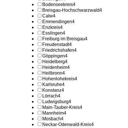
Bodenseekreis
4
Breisgau-Hochschwarzwald
4
Calw
4
Emmendingen
4
Enzkreis
4
Esslingen
4
Freiburg im Breisgau
4
Freudenstadt
4
Friedrichshafen
4
Göppingen
4
Heidelberg
4
Heidenheim
4
Heilbronn
4
Hohenlohekreis
4
Karlsruhe
4
Konstanz
4
Lörrach
4
Ludwigsburg
4
Main-Tauber-Kreis
4
Mannheim
4
Mosbach
4
Neckar-Odenwald-Kreis
4