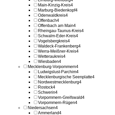
Main-Kinzig-Kreis
4
Marburg-Biedenkopf
4
Odenwaldkreis
4
Offenbach
4
Offenbach am Main
4
Rheingau-Taunus-Kreis
4
Schwalm-Eder-Kreis
4
Vogelsbergkreis
4
Waldeck-Frankenberg
4
Werra-Meißner-Kreis
4
Wetteraukreis
4
Wiesbaden
4
Mecklenburg-Vorpommern
4
Ludwigslust-Parchim
4
Mecklenburgische Seenplatte
4
Nordwestmecklenburg
4
Rostock
4
Schwerin
4
Vorpommern-Greifswald
4
Vorpommern-Rügen
4
Niedersachsen
4
Ammerland
4