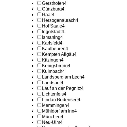
Gersthofen
4
Günzburg
4
Haar
4
Herzogenaurach
4
Hof Saale
4
Ingolstadt
4
Ismaning
4
Karlsfeld
4
Kaufbeuren
4
Kempten Allgäu
4
Kitzingen
4
Königsbrunn
4
Kulmbach
4
Landsberg am Lech
4
Landshut
4
Lauf an der Pegnitz
4
Lichtenfels
4
Lindau Bodensee
4
Memmingen
4
Mühldorf am Inn
4
München
4
Neu-Ulm
4