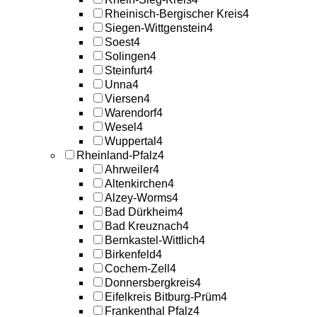
Rheinisch-Bergischer Kreis
4
Siegen-Wittgenstein
4
Soest
4
Solingen
4
Steinfurt
4
Unna
4
Viersen
4
Warendorf
4
Wesel
4
Wuppertal
4
Rheinland-Pfalz
4
Ahrweiler
4
Altenkirchen
4
Alzey-Worms
4
Bad Dürkheim
4
Bad Kreuznach
4
Bernkastel-Wittlich
4
Birkenfeld
4
Cochem-Zell
4
Donnersbergkreis
4
Eifelkreis Bitburg-Prüm
4
Frankenthal Pfalz
4