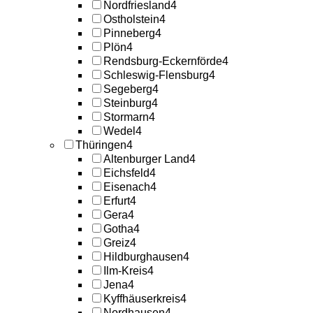
Nordfriesland
4
Ostholstein
4
Pinneberg
4
Plön
4
Rendsburg-Eckernförde
4
Schleswig-Flensburg
4
Segeberg
4
Steinburg
4
Stormarn
4
Wedel
4
Thüringen
4
Altenburger Land
4
Eichsfeld
4
Eisenach
4
Erfurt
4
Gera
4
Gotha
4
Greiz
4
Hildburghausen
4
Ilm-Kreis
4
Jena
4
Kyffhäuserkreis
4
Nordhausen
4