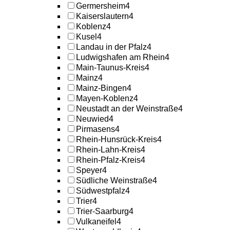
Germersheim
4
Kaiserslautern
4
Koblenz
4
Kusel
4
Landau in der Pfalz
4
Ludwigshafen am Rhein
4
Main-Taunus-Kreis
4
Mainz
4
Mainz-Bingen
4
Mayen-Koblenz
4
Neustadt an der Weinstraße
4
Neuwied
4
Pirmasens
4
Rhein-Hunsrück-Kreis
4
Rhein-Lahn-Kreis
4
Rhein-Pfalz-Kreis
4
Speyer
4
Südliche Weinstraße
4
Südwestpfalz
4
Trier
4
Trier-Saarburg
4
Vulkaneifel
4