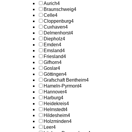
Aurich
4
Braunschweig
4
Celle
4
Cloppenburg
4
Cuxhaven
4
Delmenhorst
4
Diepholz
4
Emden
4
Emsland
4
Friesland
4
Gifhorn
4
Goslar
4
Göttingen
4
Grafschaft Bentheim
4
Hameln-Pyrmont
4
Hannover
4
Harburg
4
Heidekreis
4
Helmstedt
4
Hildesheim
4
Holzminden
4
Leer
4