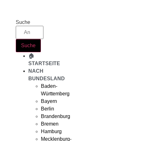
Zum
Inhalt
springen
Suche
Suche
🏠
STARTSEITE
NACH
BUNDESLAND
Baden-
Württemberg
Bayern
Berlin
Brandenburg
Bremen
Hamburg
Mecklenburg-