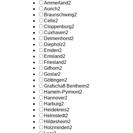
Ammerland
2
Aurich
2
Braunschweig
2
Celle
2
Cloppenburg
2
Cuxhaven
2
Delmenhorst
2
Diepholz
2
Emden
2
Emsland
2
Friesland
2
Gifhorn
2
Goslar
2
Göttingen
2
Grafschaft Bentheim
2
Hameln-Pyrmont
2
Hannover
2
Harburg
2
Heidekreis
2
Helmstedt
2
Hildesheim
2
Holzminden
2