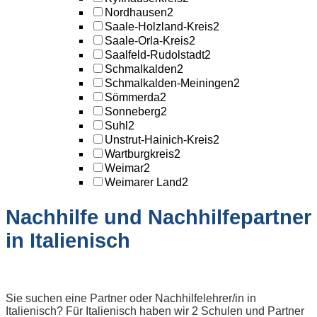
Nordhausen
2
Saale-Holzland-Kreis
2
Saale-Orla-Kreis
2
Saalfeld-Rudolstadt
2
Schmalkalden
2
Schmalkalden-Meiningen
2
Sömmerda
2
Sonneberg
2
Suhl
2
Unstrut-Hainich-Kreis
2
Wartburgkreis
2
Weimar
2
Weimarer Land
2
Nachhilfe und Nachhilfepartner
in Italienisch
Sie suchen eine Partner oder Nachhilfelehrer/in in
Italienisch? Für Italienisch haben wir 2 Schulen und Partner