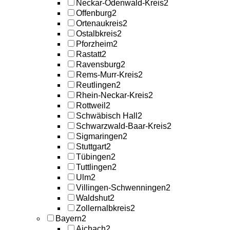
Neckar-Odenwald-Kreis
2
Offenburg
2
Ortenaukreis
2
Ostalbkreis
2
Pforzheim
2
Rastatt
2
Ravensburg
2
Rems-Murr-Kreis
2
Reutlingen
2
Rhein-Neckar-Kreis
2
Rottweil
2
Schwäbisch Hall
2
Schwarzwald-Baar-Kreis
2
Sigmaringen
2
Stuttgart
2
Tübingen
2
Tuttlingen
2
Ulm
2
Villingen-Schwenningen
2
Waldshut
2
Zollernalbkreis
2
Bayern
2
Aichach
2