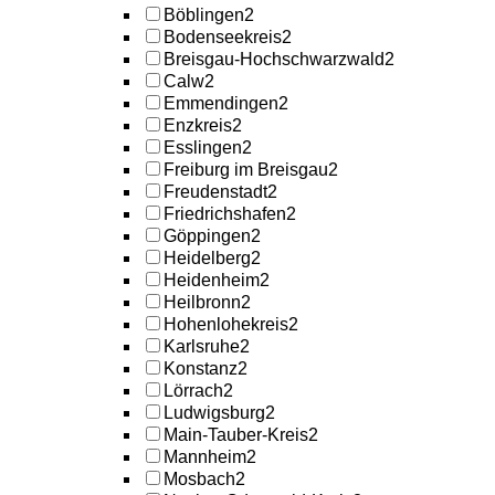
Böblingen
2
Bodenseekreis
2
Breisgau-Hochschwarzwald
2
Calw
2
Emmendingen
2
Enzkreis
2
Esslingen
2
Freiburg im Breisgau
2
Freudenstadt
2
Friedrichshafen
2
Göppingen
2
Heidelberg
2
Heidenheim
2
Heilbronn
2
Hohenlohekreis
2
Karlsruhe
2
Konstanz
2
Lörrach
2
Ludwigsburg
2
Main-Tauber-Kreis
2
Mannheim
2
Mosbach
2