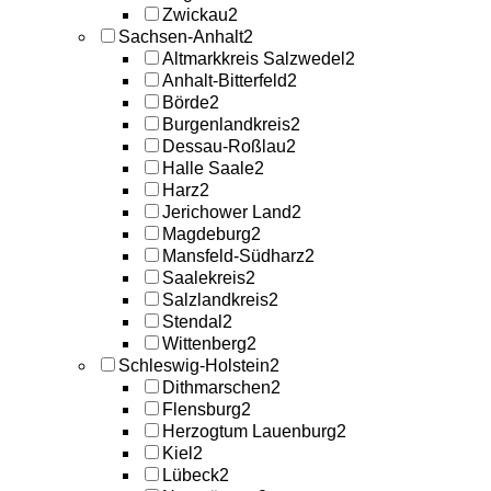
Zwickau
2
Sachsen-Anhalt
2
Altmarkkreis Salzwedel
2
Anhalt-Bitterfeld
2
Börde
2
Burgenlandkreis
2
Dessau-Roßlau
2
Halle Saale
2
Harz
2
Jerichower Land
2
Magdeburg
2
Mansfeld-Südharz
2
Saalekreis
2
Salzlandkreis
2
Stendal
2
Wittenberg
2
Schleswig-Holstein
2
Dithmarschen
2
Flensburg
2
Herzogtum Lauenburg
2
Kiel
2
Lübeck
2