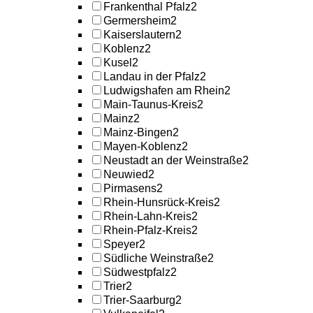
Frankenthal Pfalz
2
Germersheim
2
Kaiserslautern
2
Koblenz
2
Kusel
2
Landau in der Pfalz
2
Ludwigshafen am Rhein
2
Main-Taunus-Kreis
2
Mainz
2
Mainz-Bingen
2
Mayen-Koblenz
2
Neustadt an der Weinstraße
2
Neuwied
2
Pirmasens
2
Rhein-Hunsrück-Kreis
2
Rhein-Lahn-Kreis
2
Rhein-Pfalz-Kreis
2
Speyer
2
Südliche Weinstraße
2
Südwestpfalz
2
Trier
2
Trier-Saarburg
2