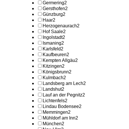
Germering
2
Gersthofen
2
Günzburg
2
Haar
2
Herzogenaurach
2
Hof Saale
2
Ingolstadt
2
Ismaning
2
Karlsfeld
2
Kaufbeuren
2
Kempten Allgäu
2
Kitzingen
2
Königsbrunn
2
Kulmbach
2
Landsberg am Lech
2
Landshut
2
Lauf an der Pegnitz
2
Lichtenfels
2
Lindau Bodensee
2
Memmingen
2
Mühldorf am Inn
2
München
2