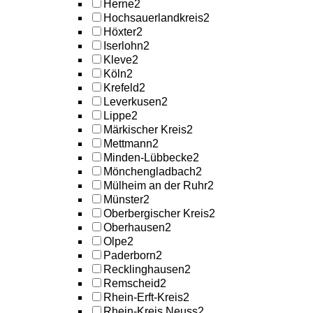
Herne
2
Hochsauerlandkreis
2
Höxter
2
Iserlohn
2
Kleve
2
Köln
2
Krefeld
2
Leverkusen
2
Lippe
2
Märkischer Kreis
2
Mettmann
2
Minden-Lübbecke
2
Mönchengladbach
2
Mülheim an der Ruhr
2
Münster
2
Oberbergischer Kreis
2
Oberhausen
2
Olpe
2
Paderborn
2
Recklinghausen
2
Remscheid
2
Rhein-Erft-Kreis
2
Rhein-Kreis Neuss
2