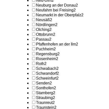
Neu-Ulm
2
Neuburg an der Donau
2
Neufahrn bei Freising
2
Neumarkt in der Oberpfalz
2
Neusäß
2
Nördlingen
2
Olching
2
Ottobrunn
2
Passau
2
Pfaffenhofen an der Ilm
2
Puchheim
2
Regensburg
2
Rosenheim
2
Roth
2
Schwabach
2
Schwandorf
2
Schweinfurt
2
Senden
2
Sonthofen
2
Starnberg
2
Straubing
2
Traunreut
2
Traunstein
2