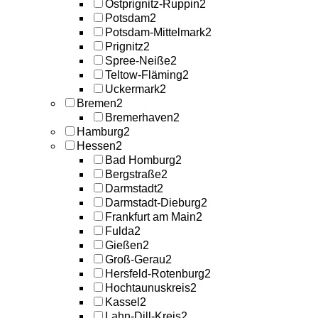
Ostprignitz-Ruppin
2
Potsdam
2
Potsdam-Mittelmark
2
Prignitz
2
Spree-Neiße
2
Teltow-Fläming
2
Uckermark
2
Bremen
2
Bremerhaven
2
Hamburg
2
Hessen
2
Bad Homburg
2
Bergstraße
2
Darmstadt
2
Darmstadt-Dieburg
2
Frankfurt am Main
2
Fulda
2
Gießen
2
Groß-Gerau
2
Hersfeld-Rotenburg
2
Hochtaunuskreis
2
Kassel
2
Lahn-Dill-Kreis
2