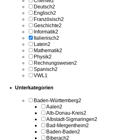
Chemie
2
Deutsch
2
Englisch
2
Französisch
2
Geschichte
2
Informatik
2
Italienisch
2
Latein
2
Mathematik
2
Physik
2
Rechnungswesen
2
Spanisch
2
VWL
1
Unterkategorien
Baden-Württemberg
2
Aalen
2
Alb-Donau-Kreis
2
Albstadt-Sigmaringen
2
Bad-Mergentheim
2
Baden-Baden
2
Biberach
2