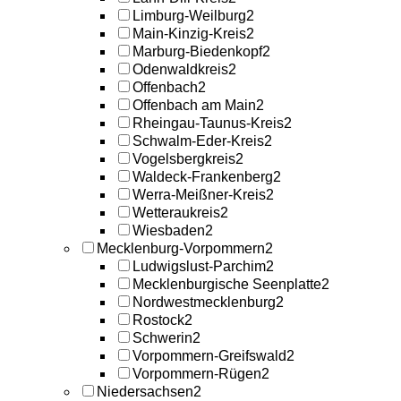
Limburg-Weilburg
2
Main-Kinzig-Kreis
2
Marburg-Biedenkopf
2
Odenwaldkreis
2
Offenbach
2
Offenbach am Main
2
Rheingau-Taunus-Kreis
2
Schwalm-Eder-Kreis
2
Vogelsbergkreis
2
Waldeck-Frankenberg
2
Werra-Meißner-Kreis
2
Wetteraukreis
2
Wiesbaden
2
Mecklenburg-Vorpommern
2
Ludwigslust-Parchim
2
Mecklenburgische Seenplatte
2
Nordwestmecklenburg
2
Rostock
2
Schwerin
2
Vorpommern-Greifswald
2
Vorpommern-Rügen
2
Niedersachsen
2