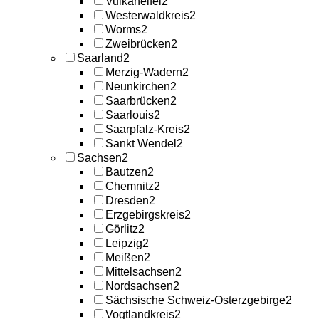
Vulkaneifel
2
Westerwaldkreis
2
Worms
2
Zweibrücken
2
Saarland
2
Merzig-Wadern
2
Neunkirchen
2
Saarbrücken
2
Saarlouis
2
Saarpfalz-Kreis
2
Sankt Wendel
2
Sachsen
2
Bautzen
2
Chemnitz
2
Dresden
2
Erzgebirgskreis
2
Görlitz
2
Leipzig
2
Meißen
2
Mittelsachsen
2
Nordsachsen
2
Sächsische Schweiz-Osterzgebirge
2
Vogtlandkreis
2