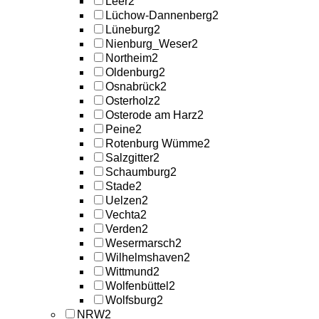
Leer
2
Lüchow-Dannenberg
2
Lüneburg
2
Nienburg_Weser
2
Northeim
2
Oldenburg
2
Osnabrück
2
Osterholz
2
Osterode am Harz
2
Peine
2
Rotenburg Wümme
2
Salzgitter
2
Schaumburg
2
Stade
2
Uelzen
2
Vechta
2
Verden
2
Wesermarsch
2
Wilhelmshaven
2
Wittmund
2
Wolfenbüttel
2
Wolfsburg
2
NRW
2