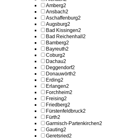
Amberg
2
Ansbach
2
Aschaffenburg
2
Augsburg
2
Bad Kissingen
2
Bad Reichenhall
2
Bamberg
2
Bayreuth
2
Coburg
2
Dachau
2
Deggendorf
2
Donauwörth
2
Erding
2
Erlangen
2
Forchheim
2
Freising
2
Friedberg
2
Fürstenfeldbruck
2
Fürth
2
Garmisch-Partenkirchen
2
Gauting
2
Geretsried
2