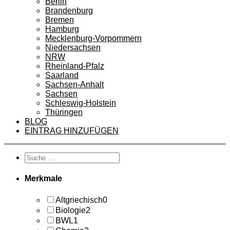
Berlin
Brandenburg
Bremen
Hamburg
Mecklenburg-Vorpommern
Niedersachsen
NRW
Rheinland-Pfalz
Saarland
Sachsen-Anhalt
Sachsen
Schleswig-Holstein
Thüringen
BLOG
EINTRAG HINZUFÜGEN
Merkmale
Altgriechisch
0
Biologie
2
BWL
1