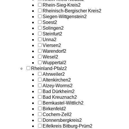
Rhein-Sieg-Kreis
2
Rheinisch-Bergischer Kreis
2
Siegen-Wittgenstein
2
Soest
2
Solingen
2
Steinfurt
2
Unna
2
Viersen
2
Warendorf
2
Wesel
2
Wuppertal
2
Rheinland-Pfalz
2
Ahrweiler
2
Altenkirchen
2
Alzey-Worms
2
Bad Dürkheim
2
Bad Kreuznach
2
Bernkastel-Wittlich
2
Birkenfeld
2
Cochem-Zell
2
Donnersbergkreis
2
Eifelkreis Bitburg-Prüm
2