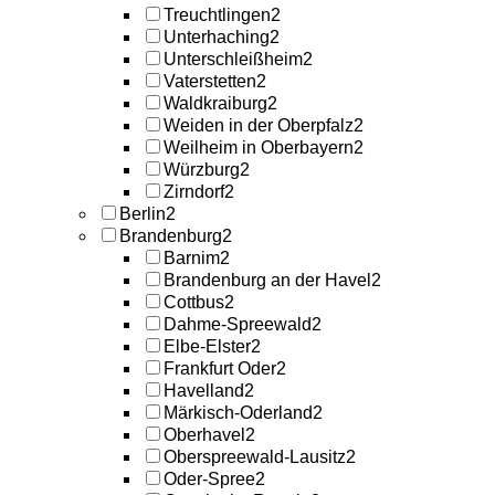
Treuchtlingen
2
Unterhaching
2
Unterschleißheim
2
Vaterstetten
2
Waldkraiburg
2
Weiden in der Oberpfalz
2
Weilheim in Oberbayern
2
Würzburg
2
Zirndorf
2
Berlin
2
Brandenburg
2
Barnim
2
Brandenburg an der Havel
2
Cottbus
2
Dahme-Spreewald
2
Elbe-Elster
2
Frankfurt Oder
2
Havelland
2
Märkisch-Oderland
2
Oberhavel
2
Oberspreewald-Lausitz
2
Oder-Spree
2