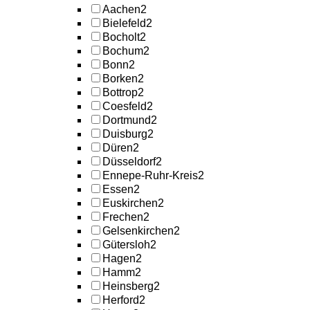
Aachen
2
Bielefeld
2
Bocholt
2
Bochum
2
Bonn
2
Borken
2
Bottrop
2
Coesfeld
2
Dortmund
2
Duisburg
2
Düren
2
Düsseldorf
2
Ennepe-Ruhr-Kreis
2
Essen
2
Euskirchen
2
Frechen
2
Gelsenkirchen
2
Gütersloh
2
Hagen
2
Hamm
2
Heinsberg
2
Herford
2