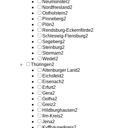
Neumünster
2
Nordfriesland
2
Ostholstein
2
Pinneberg
2
Plön
2
Rendsburg-Eckernförde
2
Schleswig-Flensburg
2
Segeberg
2
Steinburg
2
Stormarn
2
Wedel
2
Thüringen
2
Altenburger Land
2
Eichsfeld
2
Eisenach
2
Erfurt
2
Gera
2
Gotha
2
Greiz
2
Hildburghausen
2
Ilm-Kreis
2
Jena
2
Kyffhäuserkreis
2