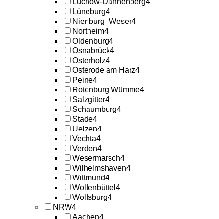
Lüchow-Dannenberg
4
Lüneburg
4
Nienburg_Weser
4
Northeim
4
Oldenburg
4
Osnabrück
4
Osterholz
4
Osterode am Harz
4
Peine
4
Rotenburg Wümme
4
Salzgitter
4
Schaumburg
4
Stade
4
Uelzen
4
Vechta
4
Verden
4
Wesermarsch
4
Wilhelmshaven
4
Wittmund
4
Wolfenbüttel
4
Wolfsburg
4
NRW
4
Aachen
4