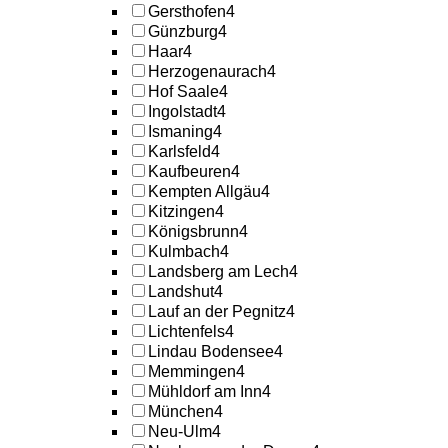
Gersthofen
4
Günzburg
4
Haar
4
Herzogenaurach
4
Hof Saale
4
Ingolstadt
4
Ismaning
4
Karlsfeld
4
Kaufbeuren
4
Kempten Allgäu
4
Kitzingen
4
Königsbrunn
4
Kulmbach
4
Landsberg am Lech
4
Landshut
4
Lauf an der Pegnitz
4
Lichtenfels
4
Lindau Bodensee
4
Memmingen
4
Mühldorf am Inn
4
München
4
Neu-Ulm
4