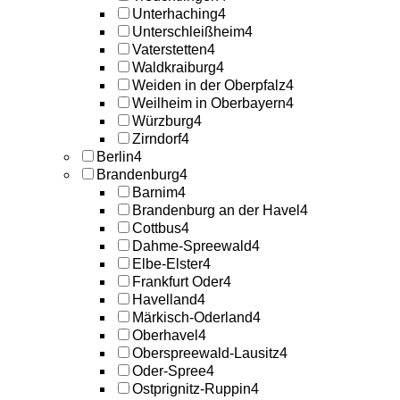
Unterhaching
4
Unterschleißheim
4
Vaterstetten
4
Waldkraiburg
4
Weiden in der Oberpfalz
4
Weilheim in Oberbayern
4
Würzburg
4
Zirndorf
4
Berlin
4
Brandenburg
4
Barnim
4
Brandenburg an der Havel
4
Cottbus
4
Dahme-Spreewald
4
Elbe-Elster
4
Frankfurt Oder
4
Havelland
4
Märkisch-Oderland
4
Oberhavel
4
Oberspreewald-Lausitz
4
Oder-Spree
4
Ostprignitz-Ruppin
4