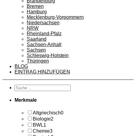
Brandenburg
Bremen
Hamburg
Mecklenburg-Vorpommern
Niedersachsen
NRW
Rheinland-Pfalz
Saarland
Sachsen-Anhalt
Sachsen
Schleswig-Holstein
Thüringen
BLOG
EINTRAG HINZUFÜGEN
Merkmale
Altgriechisch
0
Biologie
2
BWL
1
Chemie
3