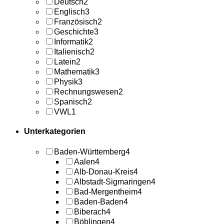
Deutsch
2
Englisch
3
Französisch
2
Geschichte
3
Informatik
2
Italienisch
2
Latein
2
Mathematik
3
Physik
3
Rechnungswesen
2
Spanisch
2
VWL
1
Unterkategorien
Baden-Württemberg
4
Aalen
4
Alb-Donau-Kreis
4
Albstadt-Sigmaringen
4
Bad-Mergentheim
4
Baden-Baden
4
Biberach
4
Böblingen
4