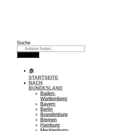
Zum
Inhalt
springen
Suche
Suche
🏠
STARTSEITE
NACH
BUNDESLAND
Baden-
Württemberg
Bayern
Berlin
Brandenburg
Bremen
Hamburg
Mecklenburg-