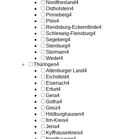
Nordfriesland
4
Ostholstein
4
Pinneberg
4
Plön
4
Rendsburg-Eckernförde
4
Schleswig-Flensburg
4
Segeberg
4
Steinburg
4
Stormarn
4
Wedel
4
Thüringen
4
Altenburger Land
4
Eichsfeld
4
Eisenach
4
Erfurt
4
Gera
4
Gotha
4
Greiz
4
Hildburghausen
4
Ilm-Kreis
4
Jena
4
Kyffhäuserkreis
4
Nordhausen
4