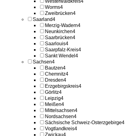
Westerwaldkreis
4
Worms
4
Zweibrücken
4
Saarland
4
Merzig-Wadern
4
Neunkirchen
4
Saarbrücken
4
Saarlouis
4
Saarpfalz-Kreis
4
Sankt Wendel
4
Sachsen
4
Bautzen
4
Chemnitz
4
Dresden
4
Erzgebirgskreis
4
Görlitz
4
Leipzig
4
Meißen
4
Mittelsachsen
4
Nordsachsen
4
Sächsische Schweiz-Osterzgebirge
4
Vogtlandkreis
4
Zwickau
4