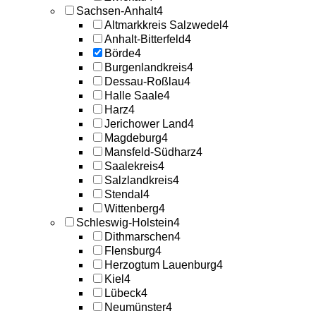
Sachsen-Anhalt
4
Altmarkkreis Salzwedel
4
Anhalt-Bitterfeld
4
Börde
4
Burgenlandkreis
4
Dessau-Roßlau
4
Halle Saale
4
Harz
4
Jerichower Land
4
Magdeburg
4
Mansfeld-Südharz
4
Saalekreis
4
Salzlandkreis
4
Stendal
4
Wittenberg
4
Schleswig-Holstein
4
Dithmarschen
4
Flensburg
4
Herzogtum Lauenburg
4
Kiel
4
Lübeck
4
Neumünster
4