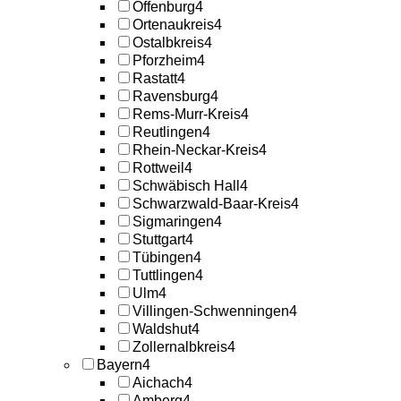
Offenburg
4
Ortenaukreis
4
Ostalbkreis
4
Pforzheim
4
Rastatt
4
Ravensburg
4
Rems-Murr-Kreis
4
Reutlingen
4
Rhein-Neckar-Kreis
4
Rottweil
4
Schwäbisch Hall
4
Schwarzwald-Baar-Kreis
4
Sigmaringen
4
Stuttgart
4
Tübingen
4
Tuttlingen
4
Ulm
4
Villingen-Schwenningen
4
Waldshut
4
Zollernalbkreis
4
Bayern
4
Aichach
4
Amberg
4