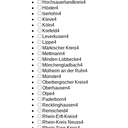
Hochsauerlandkreis
4
Höxter
4
Iserlohn
4
Kleve
4
Köln
4
Krefeld
4
Leverkusen
4
Lippe
4
Märkischer Kreis
4
Mettmann
4
Minden-Lübbecke
4
Mönchengladbach
4
Mülheim an der Ruhr
4
Münster
4
Oberbergischer Kreis
4
Oberhausen
4
Olpe
4
Paderborn
4
Recklinghausen
4
Remscheid
4
Rhein-Erft-Kreis
4
Rhein-Kreis Neuss
4
Rhein-Sieg-Kreis
4