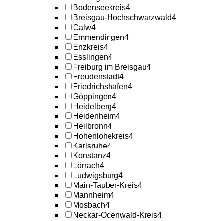
Bodenseekreis
4
Breisgau-Hochschwarzwald
4
Calw
4
Emmendingen
4
Enzkreis
4
Esslingen
4
Freiburg im Breisgau
4
Freudenstadt
4
Friedrichshafen
4
Göppingen
4
Heidelberg
4
Heidenheim
4
Heilbronn
4
Hohenlohekreis
4
Karlsruhe
4
Konstanz
4
Lörrach
4
Ludwigsburg
4
Main-Tauber-Kreis
4
Mannheim
4
Mosbach
4
Neckar-Odenwald-Kreis
4