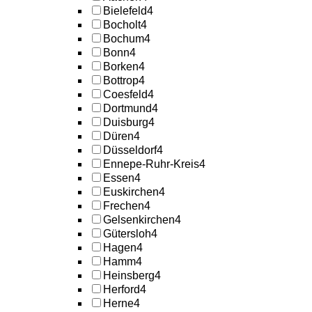
Bielefeld
4
Bocholt
4
Bochum
4
Bonn
4
Borken
4
Bottrop
4
Coesfeld
4
Dortmund
4
Duisburg
4
Düren
4
Düsseldorf
4
Ennepe-Ruhr-Kreis
4
Essen
4
Euskirchen
4
Frechen
4
Gelsenkirchen
4
Gütersloh
4
Hagen
4
Hamm
4
Heinsberg
4
Herford
4
Herne
4