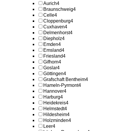
Aurich
4
Braunschweig
4
Celle
4
Cloppenburg
4
Cuxhaven
4
Delmenhorst
4
Diepholz
4
Emden
4
Emsland
4
Friesland
4
Gifhorn
4
Goslar
4
Göttingen
4
Grafschaft Bentheim
4
Hameln-Pyrmont
4
Hannover
4
Harburg
4
Heidekreis
4
Helmstedt
4
Hildesheim
4
Holzminden
4
Leer
4