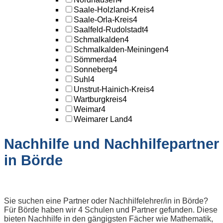
Saale-Holzland-Kreis
4
Saale-Orla-Kreis
4
Saalfeld-Rudolstadt
4
Schmalkalden
4
Schmalkalden-Meiningen
4
Sömmerda
4
Sonneberg
4
Suhl
4
Unstrut-Hainich-Kreis
4
Wartburgkreis
4
Weimar
4
Weimarer Land
4
Nachhilfe und Nachhilfepartner
in Börde
Sie suchen eine Partner oder Nachhilfelehrer/in in Börde?
Für Börde haben wir 4 Schulen und Partner gefunden. Diese
bieten Nachhilfe in den gängigsten Fächer wie Mathematik,