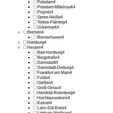
Potsdam
4
Potsdam-Mittelmark
4
Prignitz
4
Spree-Neiße
4
Teltow-Fläming
4
Uckermark
4
Bremen
4
Bremerhaven
4
Hamburg
4
Hessen
4
Bad Homburg
4
Bergstraße
4
Darmstadt
4
Darmstadt-Dieburg
4
Frankfurt am Main
4
Fulda
4
Gießen
4
Groß-Gerau
4
Hersfeld-Rotenburg
4
Hochtaunuskreis
4
Kassel
4
Lahn-Dill-Kreis
4
Limburg-Weilburg
4