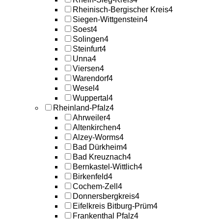
Rheinisch-Bergischer Kreis
4
Siegen-Wittgenstein
4
Soest
4
Solingen
4
Steinfurt
4
Unna
4
Viersen
4
Warendorf
4
Wesel
4
Wuppertal
4
Rheinland-Pfalz
4
Ahrweiler
4
Altenkirchen
4
Alzey-Worms
4
Bad Dürkheim
4
Bad Kreuznach
4
Bernkastel-Wittlich
4
Birkenfeld
4
Cochem-Zell
4
Donnersbergkreis
4
Eifelkreis Bitburg-Prüm
4
Frankenthal Pfalz
4