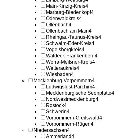
Main-Kinzig-Kreis
4
Marburg-Biedenkopf
4
Odenwaldkreis
4
Offenbach
4
Offenbach am Main
4
Rheingau-Taunus-Kreis
4
Schwalm-Eder-Kreis
4
Vogelsbergkreis
4
Waldeck-Frankenberg
4
Werra-Meißner-Kreis
4
Wetteraukreis
4
Wiesbaden
4
Mecklenburg-Vorpommern
4
Ludwigslust-Parchim
4
Mecklenburgische Seenplatte
4
Nordwestmecklenburg
4
Rostock
4
Schwerin
4
Vorpommern-Greifswald
4
Vorpommern-Rügen
4
Niedersachsen
4
Ammerland
4