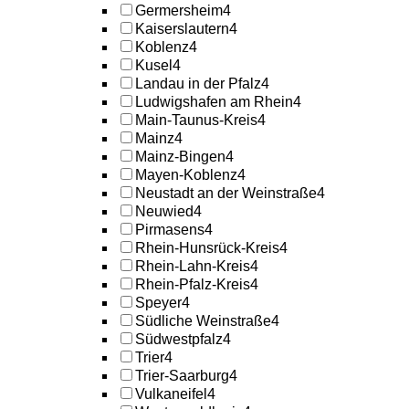
Germersheim
4
Kaiserslautern
4
Koblenz
4
Kusel
4
Landau in der Pfalz
4
Ludwigshafen am Rhein
4
Main-Taunus-Kreis
4
Mainz
4
Mainz-Bingen
4
Mayen-Koblenz
4
Neustadt an der Weinstraße
4
Neuwied
4
Pirmasens
4
Rhein-Hunsrück-Kreis
4
Rhein-Lahn-Kreis
4
Rhein-Pfalz-Kreis
4
Speyer
4
Südliche Weinstraße
4
Südwestpfalz
4
Trier
4
Trier-Saarburg
4
Vulkaneifel
4