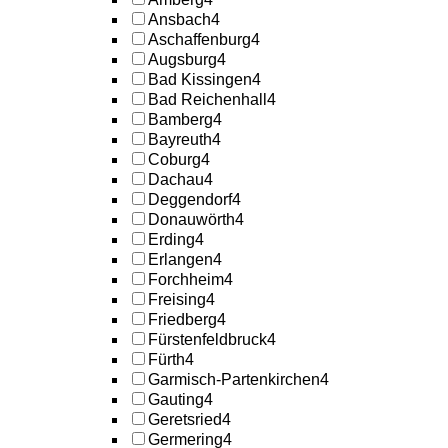
Ansbach
4
Aschaffenburg
4
Augsburg
4
Bad Kissingen
4
Bad Reichenhall
4
Bamberg
4
Bayreuth
4
Coburg
4
Dachau
4
Deggendorf
4
Donauwörth
4
Erding
4
Erlangen
4
Forchheim
4
Freising
4
Friedberg
4
Fürstenfeldbruck
4
Fürth
4
Garmisch-Partenkirchen
4
Gauting
4
Geretsried
4
Germering
4