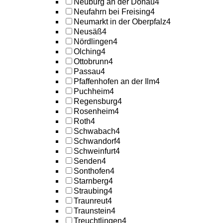
Neuburg an der Donau
4
Neufahrn bei Freising
4
Neumarkt in der Oberpfalz
4
Neusäß
4
Nördlingen
4
Olching
4
Ottobrunn
4
Passau
4
Pfaffenhofen an der Ilm
4
Puchheim
4
Regensburg
4
Rosenheim
4
Roth
4
Schwabach
4
Schwandorf
4
Schweinfurt
4
Senden
4
Sonthofen
4
Starnberg
4
Straubing
4
Traunreut
4
Traunstein
4
Treuchtlingen
4