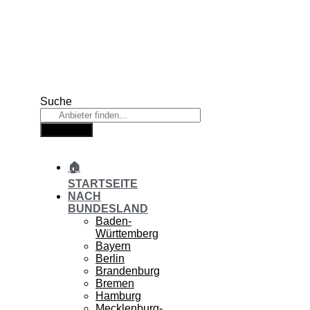
Zum
Inhalt
springen
Suche
Suche
🏠
STARTSEITE
NACH
BUNDESLAND
Baden-
Württemberg
Bayern
Berlin
Brandenburg
Bremen
Hamburg
Mecklenburg-