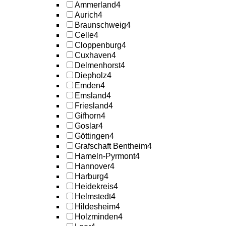
Ammerland
4
Aurich
4
Braunschweig
4
Celle
4
Cloppenburg
4
Cuxhaven
4
Delmenhorst
4
Diepholz
4
Emden
4
Emsland
4
Friesland
4
Gifhorn
4
Goslar
4
Göttingen
4
Grafschaft Bentheim
4
Hameln-Pyrmont
4
Hannover
4
Harburg
4
Heidekreis
4
Helmstedt
4
Hildesheim
4
Holzminden
4