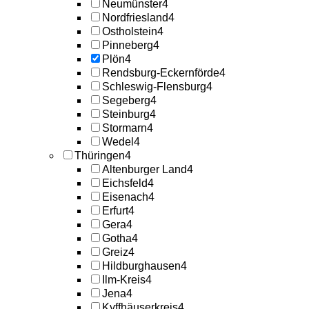
Neumünster
4
Nordfriesland
4
Ostholstein
4
Pinneberg
4
Plön
4
Rendsburg-Eckernförde
4
Schleswig-Flensburg
4
Segeberg
4
Steinburg
4
Stormarn
4
Wedel
4
Thüringen
4
Altenburger Land
4
Eichsfeld
4
Eisenach
4
Erfurt
4
Gera
4
Gotha
4
Greiz
4
Hildburghausen
4
Ilm-Kreis
4
Jena
4
Kyffhäuserkreis
4