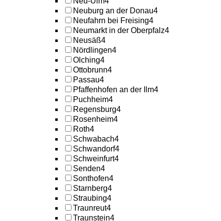
Neu-Ulm
4
Neuburg an der Donau
4
Neufahrn bei Freising
4
Neumarkt in der Oberpfalz
4
Neusäß
4
Nördlingen
4
Olching
4
Ottobrunn
4
Passau
4
Pfaffenhofen an der Ilm
4
Puchheim
4
Regensburg
4
Rosenheim
4
Roth
4
Schwabach
4
Schwandorf
4
Schweinfurt
4
Senden
4
Sonthofen
4
Starnberg
4
Straubing
4
Traunreut
4
Traunstein
4