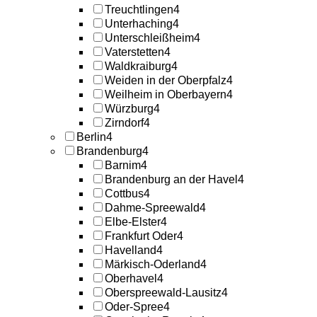
Treuchtlingen
4
Unterhaching
4
Unterschleißheim
4
Vaterstetten
4
Waldkraiburg
4
Weiden in der Oberpfalz
4
Weilheim in Oberbayern
4
Würzburg
4
Zirndorf
4
Berlin
4
Brandenburg
4
Barnim
4
Brandenburg an der Havel
4
Cottbus
4
Dahme-Spreewald
4
Elbe-Elster
4
Frankfurt Oder
4
Havelland
4
Märkisch-Oderland
4
Oberhavel
4
Oberspreewald-Lausitz
4
Oder-Spree
4