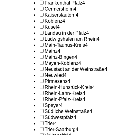
Frankenthal Pfalz
4
Germersheim
4
Kaiserslautern
4
Koblenz
4
Kusel
4
Landau in der Pfalz
4
Ludwigshafen am Rhein
4
Main-Taunus-Kreis
4
Mainz
4
Mainz-Bingen
4
Mayen-Koblenz
4
Neustadt an der Weinstraße
4
Neuwied
4
Pirmasens
4
Rhein-Hunsrück-Kreis
4
Rhein-Lahn-Kreis
4
Rhein-Pfalz-Kreis
4
Speyer
4
Südliche Weinstraße
4
Südwestpfalz
4
Trier
4
Trier-Saarburg
4