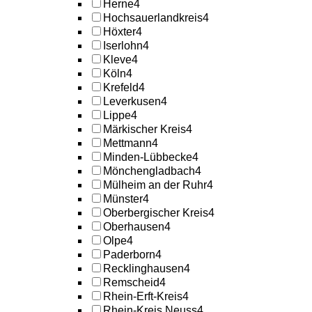
Herne
4
Hochsauerlandkreis
4
Höxter
4
Iserlohn
4
Kleve
4
Köln
4
Krefeld
4
Leverkusen
4
Lippe
4
Märkischer Kreis
4
Mettmann
4
Minden-Lübbecke
4
Mönchengladbach
4
Mülheim an der Ruhr
4
Münster
4
Oberbergischer Kreis
4
Oberhausen
4
Olpe
4
Paderborn
4
Recklinghausen
4
Remscheid
4
Rhein-Erft-Kreis
4
Rhein-Kreis Neuss
4