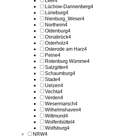
Leer
4
Lüchow-Dannenberg
4
Lüneburg
4
Nienburg_Weser
4
Northeim
4
Oldenburg
4
Osnabrück
4
Osterholz
4
Osterode am Harz
4
Peine
4
Rotenburg Wümme
4
Salzgitter
4
Schaumburg
4
Stade
4
Uelzen
4
Vechta
4
Verden
4
Wesermarsch
4
Wilhelmshaven
4
Wittmund
4
Wolfenbüttel
4
Wolfsburg
4
NRW
4