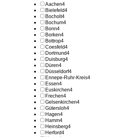
Aachen
4
Bielefeld
4
Bocholt
4
Bochum
4
Bonn
4
Borken
4
Bottrop
4
Coesfeld
4
Dortmund
4
Duisburg
4
Düren
4
Düsseldorf
4
Ennepe-Ruhr-Kreis
4
Essen
4
Euskirchen
4
Frechen
4
Gelsenkirchen
4
Gütersloh
4
Hagen
4
Hamm
4
Heinsberg
4
Herford
4