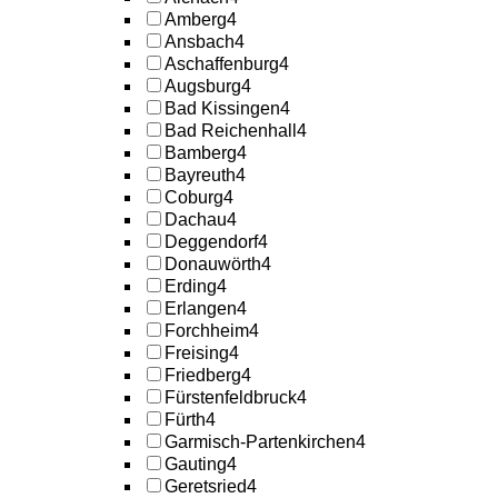
Amberg
4
Ansbach
4
Aschaffenburg
4
Augsburg
4
Bad Kissingen
4
Bad Reichenhall
4
Bamberg
4
Bayreuth
4
Coburg
4
Dachau
4
Deggendorf
4
Donauwörth
4
Erding
4
Erlangen
4
Forchheim
4
Freising
4
Friedberg
4
Fürstenfeldbruck
4
Fürth
4
Garmisch-Partenkirchen
4
Gauting
4
Geretsried
4