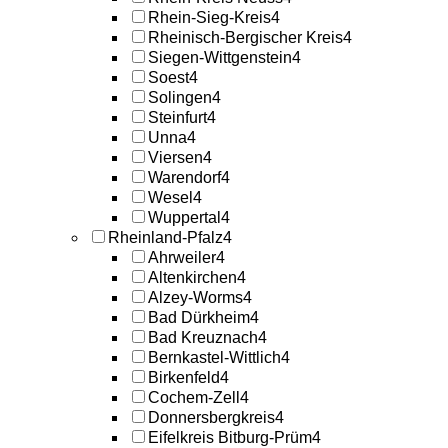
Rhein-Sieg-Kreis
4
Rheinisch-Bergischer Kreis
4
Siegen-Wittgenstein
4
Soest
4
Solingen
4
Steinfurt
4
Unna
4
Viersen
4
Warendorf
4
Wesel
4
Wuppertal
4
Rheinland-Pfalz
4
Ahrweiler
4
Altenkirchen
4
Alzey-Worms
4
Bad Dürkheim
4
Bad Kreuznach
4
Bernkastel-Wittlich
4
Birkenfeld
4
Cochem-Zell
4
Donnersbergkreis
4
Eifelkreis Bitburg-Prüm
4