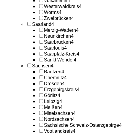
Vulkaneifel
4
Westerwaldkreis
4
Worms
4
Zweibrücken
4
Saarland
4
Merzig-Wadern
4
Neunkirchen
4
Saarbrücken
4
Saarlouis
4
Saarpfalz-Kreis
4
Sankt Wendel
4
Sachsen
4
Bautzen
4
Chemnitz
4
Dresden
4
Erzgebirgskreis
4
Görlitz
4
Leipzig
4
Meißen
4
Mittelsachsen
4
Nordsachsen
4
Sächsische Schweiz-Osterzgebirge
4
Vogtlandkreis
4