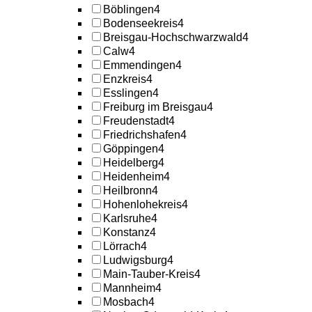
Böblingen
4
Bodenseekreis
4
Breisgau-Hochschwarzwald
4
Calw
4
Emmendingen
4
Enzkreis
4
Esslingen
4
Freiburg im Breisgau
4
Freudenstadt
4
Friedrichshafen
4
Göppingen
4
Heidelberg
4
Heidenheim
4
Heilbronn
4
Hohenlohekreis
4
Karlsruhe
4
Konstanz
4
Lörrach
4
Ludwigsburg
4
Main-Tauber-Kreis
4
Mannheim
4
Mosbach
4