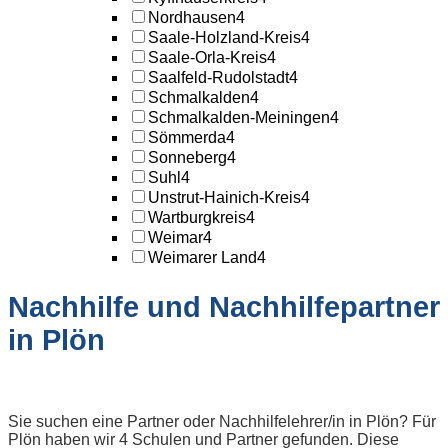
Nordhausen
4
Saale-Holzland-Kreis
4
Saale-Orla-Kreis
4
Saalfeld-Rudolstadt
4
Schmalkalden
4
Schmalkalden-Meiningen
4
Sömmerda
4
Sonneberg
4
Suhl
4
Unstrut-Hainich-Kreis
4
Wartburgkreis
4
Weimar
4
Weimarer Land
4
Nachhilfe und Nachhilfepartner
in Plön
Sie suchen eine Partner oder Nachhilfelehrer/in in Plön? Für
Plön haben wir 4 Schulen und Partner gefunden. Diese