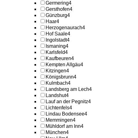
Germering
4
Gersthofen
4
Günzburg
4
Haar
4
Herzogenaurach
4
Hof Saale
4
Ingolstadt
4
Ismaning
4
Karlsfeld
4
Kaufbeuren
4
Kempten Allgäu
4
Kitzingen
4
Königsbrunn
4
Kulmbach
4
Landsberg am Lech
4
Landshut
4
Lauf an der Pegnitz
4
Lichtenfels
4
Lindau Bodensee
4
Memmingen
4
Mühldorf am Inn
4
München
4