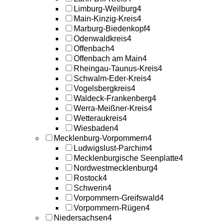
Limburg-Weilburg
4
Main-Kinzig-Kreis
4
Marburg-Biedenkopf
4
Odenwaldkreis
4
Offenbach
4
Offenbach am Main
4
Rheingau-Taunus-Kreis
4
Schwalm-Eder-Kreis
4
Vogelsbergkreis
4
Waldeck-Frankenberg
4
Werra-Meißner-Kreis
4
Wetteraukreis
4
Wiesbaden
4
Mecklenburg-Vorpommern
4
Ludwigslust-Parchim
4
Mecklenburgische Seenplatte
4
Nordwestmecklenburg
4
Rostock
4
Schwerin
4
Vorpommern-Greifswald
4
Vorpommern-Rügen
4
Niedersachsen
4