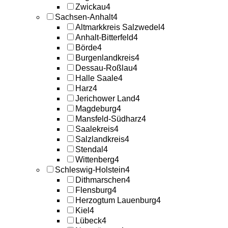
Zwickau
4
Sachsen-Anhalt
4
Altmarkkreis Salzwedel
4
Anhalt-Bitterfeld
4
Börde
4
Burgenlandkreis
4
Dessau-Roßlau
4
Halle Saale
4
Harz
4
Jerichower Land
4
Magdeburg
4
Mansfeld-Südharz
4
Saalekreis
4
Salzlandkreis
4
Stendal
4
Wittenberg
4
Schleswig-Holstein
4
Dithmarschen
4
Flensburg
4
Herzogtum Lauenburg
4
Kiel
4
Lübeck
4