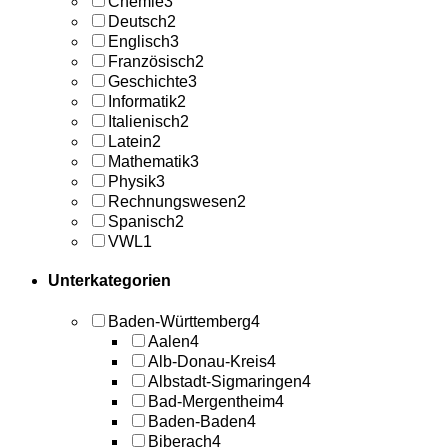
Chemie
3
Deutsch
2
Englisch
3
Französisch
2
Geschichte
3
Informatik
2
Italienisch
2
Latein
2
Mathematik
3
Physik
3
Rechnungswesen
2
Spanisch
2
VWL
1
Unterkategorien
Baden-Württemberg
4
Aalen
4
Alb-Donau-Kreis
4
Albstadt-Sigmaringen
4
Bad-Mergentheim
4
Baden-Baden
4
Biberach
4