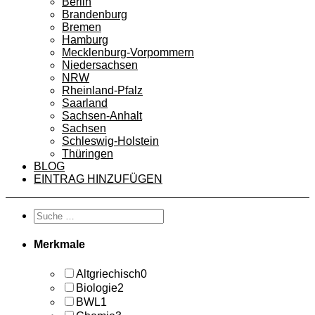
Berlin
Brandenburg
Bremen
Hamburg
Mecklenburg-Vorpommern
Niedersachsen
NRW
Rheinland-Pfalz
Saarland
Sachsen-Anhalt
Sachsen
Schleswig-Holstein
Thüringen
BLOG
EINTRAG HINZUFÜGEN
Merkmale
Altgriechisch
0
Biologie
2
BWL
1