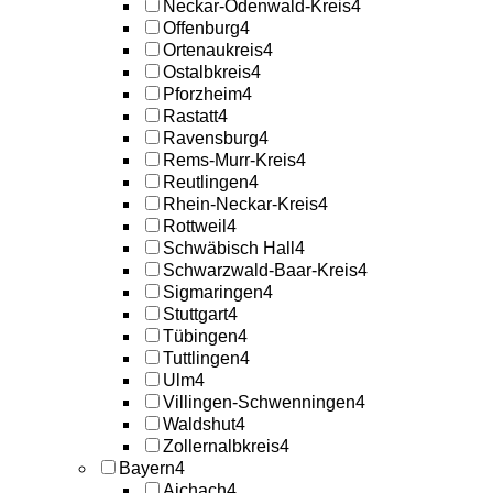
Neckar-Odenwald-Kreis
4
Offenburg
4
Ortenaukreis
4
Ostalbkreis
4
Pforzheim
4
Rastatt
4
Ravensburg
4
Rems-Murr-Kreis
4
Reutlingen
4
Rhein-Neckar-Kreis
4
Rottweil
4
Schwäbisch Hall
4
Schwarzwald-Baar-Kreis
4
Sigmaringen
4
Stuttgart
4
Tübingen
4
Tuttlingen
4
Ulm
4
Villingen-Schwenningen
4
Waldshut
4
Zollernalbkreis
4
Bayern
4
Aichach
4