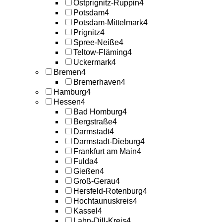
Ostprignitz-Ruppin
4
Potsdam
4
Potsdam-Mittelmark
4
Prignitz
4
Spree-Neiße
4
Teltow-Fläming
4
Uckermark
4
Bremen
4
Bremerhaven
4
Hamburg
4
Hessen
4
Bad Homburg
4
Bergstraße
4
Darmstadt
4
Darmstadt-Dieburg
4
Frankfurt am Main
4
Fulda
4
Gießen
4
Groß-Gerau
4
Hersfeld-Rotenburg
4
Hochtaunuskreis
4
Kassel
4
Lahn-Dill-Kreis
4